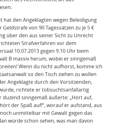
iesen.
dt hat den Angeklagten wegen Beleidigung
 Geldstrafe von 90 Tagessätzen zu je 5 €
rung über den aus seiner Sicht zu Unrecht
ichteten Strafverfahren vor dem
rsaal 10.07.2013 gegen 9.10 Uhr beim
walt B massiv herum, wobei er sinngemäß
erbreiten! Wenn du nicht aufhörst, komme ich
taatsanwalt so den Tisch ziehen zu wollen
 der Angeklagte durch den Vorsitzenden,
urde, richtete er tobsuchtsanfallartig
r duzend sinngemäß äußerte: „Hört auf,
 hört der Spaß auf!“, worauf er aufstand, aus
n noch unmittelbar mit Gewalt gegen das
 Man würde schon sehen, was man davon