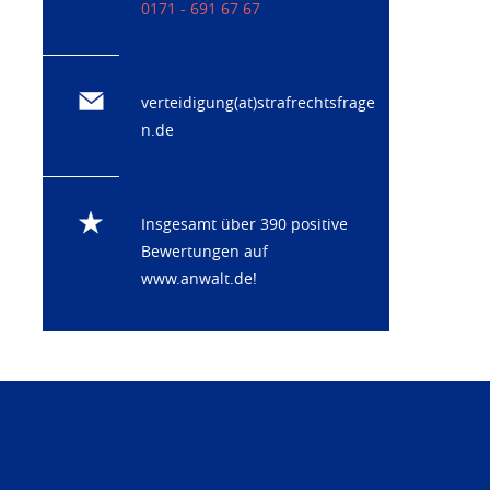
0171 - 691 67 67
verteidigung(at)strafrechtsfrage
n.de
Insgesamt über 390 positive
Bewertungen auf
www.anwalt.de
!