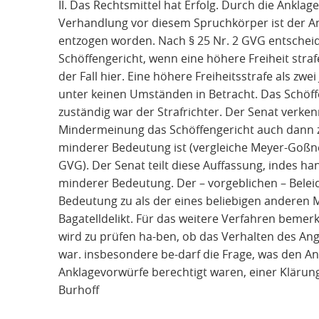
II. Das Rechtsmittel hat Erfolg. Durch die Ankla
Verhandlung vor diesem Spruchkörper ist der An
entzogen worden. Nach § 25 Nr. 2 GVG entscheide
Schöffengericht, wenn eine höhere Freiheit strafe 
der Fall hier. Eine höhere Freiheitsstrafe aIs z
unter keinen Umständen in Betracht. Das Schöff
zuständig war der Strafrichter. Der Senat verken
Mindermeinung das Schöffengericht auch dann zu
minderer Bedeutung ist (vergleiche Meyer-Goßner
GVG). Der Senat teilt diese Auffassung, indes ha
minderer Bedeutung. Der – vorgeblichen – Belei
Bedeutung zu als der eines beliebigen anderen M
Bagatelldelikt. Für das weitere Verfahren bemer
wird zu prüfen ha-ben, ob das Verhalten des An
war. insbesondere be-darf die Frage, was den Ang
Anklagevorwürfe berechtigt waren, einer Klärung.
Burhoff