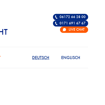
06172 66 28 00
0171 691 67 67
LIVE CHAT
HT
R DIE VERTEIDIGU
T
DEUTSCH
ENGLISCH