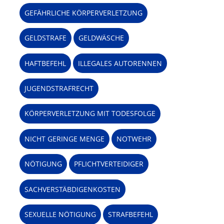
GEFÄHRLICHE KÖRPERVERLETZUNG
GELDSTRAFE
GELDWÄSCHE
HAFTBEFEHL
ILLEGALES AUTORENNEN
JUGENDSTRAFRECHT
KÖRPERVERLETZUNG MIT TODESFOLGE
NICHT GERINGE MENGE
NOTWEHR
NÖTIGUNG
PFLICHTVERTEIDIGER
SACHVERSTÄBDIGENKOSTEN
SEXUELLE NÖTIGUNG
STRAFBEFEHL