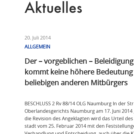
T
Aktuelles
F
Ü
R
S
T
20. Juli 2014
R
ALLGEMEIN
A
Der – vorgeblichen – Beleidigung
F
R
kommt keine höhere Bedeutung z
E
beliebigen anderen Mitbürgers
C
H
T
BESCHLUSS 2 Rv 88/14 OLG Naumburg In der Straf
Oberlandesgerichts Naumburg am 17. Juni 2014 
die Revision des Angeklagten wird das Urteil de
stadt vom 25. Februar 2014 mit den Feststellun
Verhandlung und Entscheidung, auch über die Ko