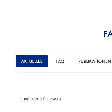
F
STRAFRECHT | 
F
A
AKTUELLES
FAQ
PUBLIKATIONEN
C
H
A
N
W
ZURÜCK ZUR ÜBERSICHT
A
L