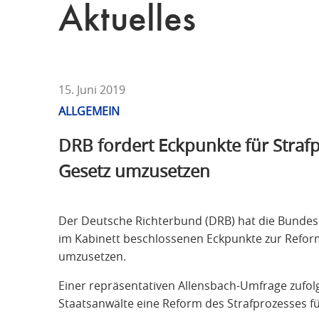
T
Aktuelles
F
Ü
R
S
T
15. Juni 2019
R
ALLGEMEIN
A
DRB fordert Eckpunkte für Strafp
F
R
Gesetz umzusetzen
E
C
H
Der Deutsche Richterbund (DRB) hat die Bundesr
T
im Kabinett beschlossenen Eckpunkte zur Reform
umzusetzen.
Einer repräsentativen Allensbach-Umfrage zufol
Staatsanwälte eine Reform des Strafprozesses fü