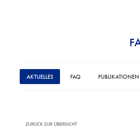
F
STRAFRECHT | 
F
A
AKTUELLES
FAQ
PUBLIKATIONEN
C
H
A
N
W
ZURÜCK ZUR ÜBERSICHT
A
L