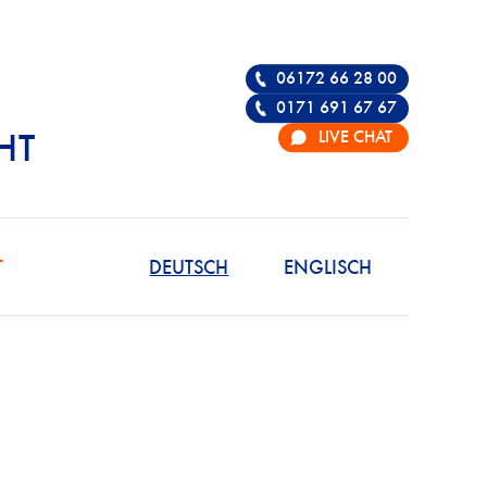
06172 66 28 00
0171 691 67 67
LIVE CHAT
HT
R DIE VERTEIDIGU
T
DEUTSCH
ENGLISCH