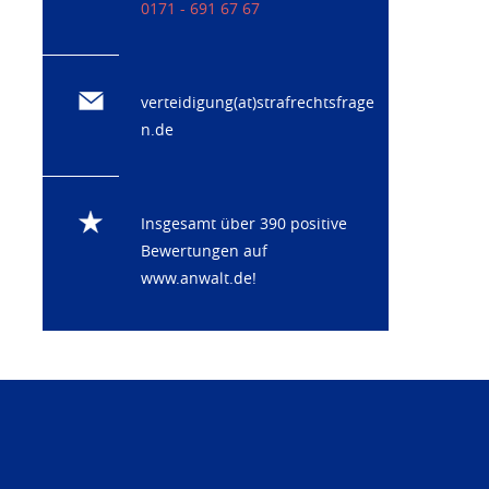
0171 - 691 67 67
verteidigung(at)strafrechtsfrage
n.de
Insgesamt über 390 positive
Bewertungen auf
www.anwalt.de
!