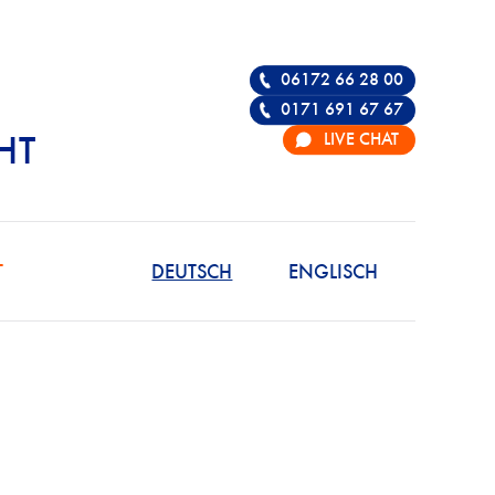
06172 66 28 00
0171 691 67 67
LIVE CHAT
HT
R DIE VERTEIDIGU
T
DEUTSCH
ENGLISCH