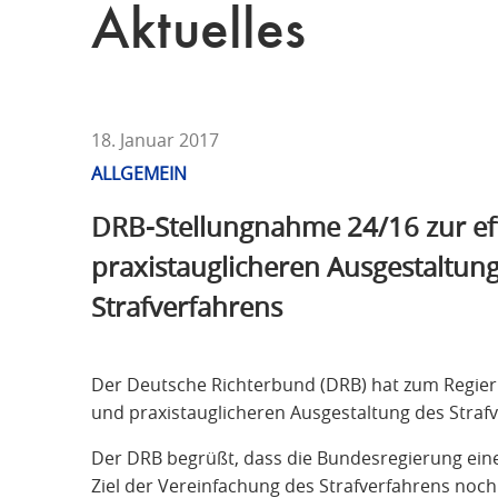
T
Aktuelles
F
Ü
R
S
T
18. Januar 2017
R
ALLGEMEIN
A
DRB-Stellungnahme 24/16 zur ef
F
R
praxistauglicheren Ausgestaltun
E
Strafverfahrens
C
H
T
Der Deutsche Richterbund (DRB) hat zum Regieru
und praxistauglicheren Ausgestaltung des Stra
Der DRB begrüßt, dass die Bundesregierung ei
Ziel der Vereinfachung des Strafverfahrens noch 