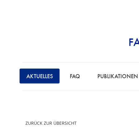
F
STRAFRECHT | 
F
A
AKTUELLES
FAQ
PUBLIKATIONEN
C
H
A
N
W
ZURÜCK ZUR ÜBERSICHT
A
L