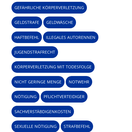
GEFÄHRLICHE KÖRPERVERLETZUNG
GELDSTRAFE
GELDWÄSCHE
HAFTBEFEHL
ILLEGALES AUTORENNEN
JUGENDSTRAFRECHT
KÖRPERVERLETZUNG MIT TODESFOLGE
NICHT GERINGE MENGE
NOTWEHR
NÖTIGUNG
PFLICHTVERTEIDIGER
SACHVERSTÄBDIGENKOSTEN
SEXUELLE NÖTIGUNG
STRAFBEFEHL