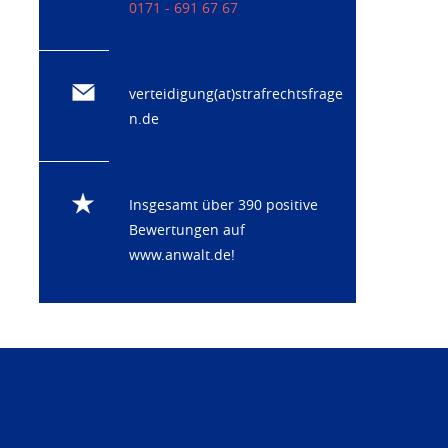
0171 - 691 67 67
verteidigung(at)strafrechtsfrage
n.de
Insgesamt über 390 positive
Bewertungen auf
www.anwalt.de
!