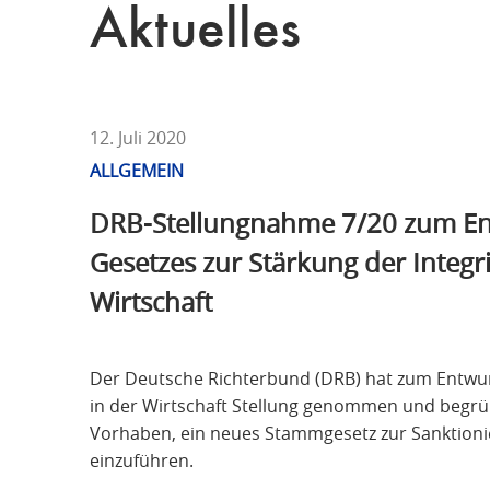
T
Aktuelles
F
Ü
R
S
T
12. Juli 2020
R
ALLGEMEIN
A
DRB-Stellungnahme 7/20 zum En
F
R
Gesetzes zur Stärkung der Integri
E
Wirtschaft
C
H
T
Der Deutsche Richterbund (DRB) hat zum Entwurf
in der Wirtschaft Stellung genommen und begrü
Vorhaben, ein neues Stammgesetz zur Sanktion
einzuführen.