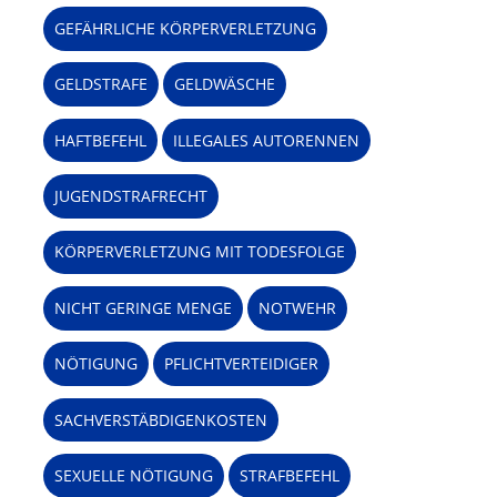
GEFÄHRLICHE KÖRPERVERLETZUNG
GELDSTRAFE
GELDWÄSCHE
HAFTBEFEHL
ILLEGALES AUTORENNEN
JUGENDSTRAFRECHT
KÖRPERVERLETZUNG MIT TODESFOLGE
NICHT GERINGE MENGE
NOTWEHR
NÖTIGUNG
PFLICHTVERTEIDIGER
SACHVERSTÄBDIGENKOSTEN
SEXUELLE NÖTIGUNG
STRAFBEFEHL