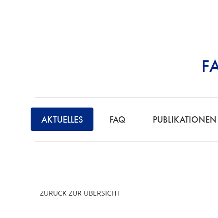
F
STRAFRECHT | 
F
A
AKTUELLES
FAQ
PUBLIKATIONEN
C
H
A
N
W
ZURÜCK ZUR ÜBERSICHT
A
L