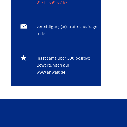
0171 - 691 67 67
verteidigung(at)strafrechtsfrage
n.de
Insgesamt über 390 positive
Bewertungen auf
www.anwalt.de
!