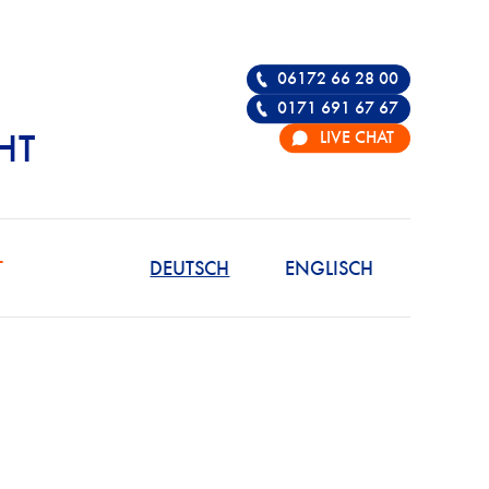
06172 66 28 00
0171 691 67 67
LIVE CHAT
HT
R DIE VERTEIDIGU
T
DEUTSCH
ENGLISCH