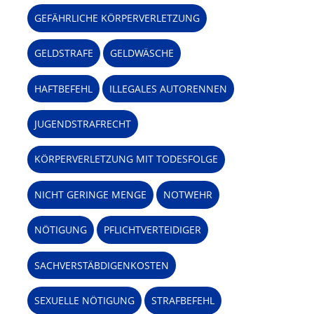
GEFÄHRLICHE KÖRPERVERLETZUNG
GELDSTRAFE
GELDWÄSCHE
HAFTBEFEHL
ILLEGALES AUTORENNEN
JUGENDSTRAFRECHT
KÖRPERVERLETZUNG MIT TODESFOLGE
NICHT GERINGE MENGE
NOTWEHR
NÖTIGUNG
PFLICHTVERTEIDIGER
SACHVERSTÄBDIGENKOSTEN
SEXUELLE NÖTIGUNG
STRAFBEFEHL