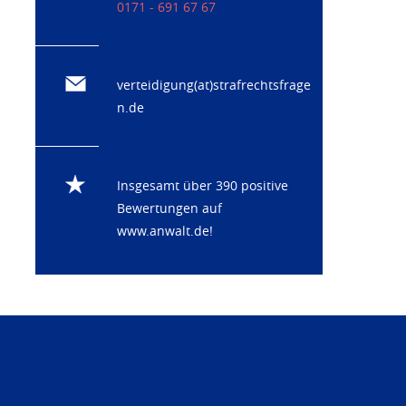
0171 - 691 67 67
verteidigung(at)strafrechtsfrage
n.de
Insgesamt über 390 positive
Bewertungen auf
www.anwalt.de
!