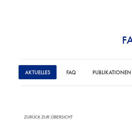
F
STRAFRECHT | 
F
A
AKTUELLES
FAQ
PUBLIKATIONEN
C
H
A
N
W
ZURÜCK ZUR ÜBERSICHT
A
L