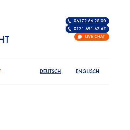
06172 66 28 00
0171 691 67 67
LIVE CHAT
HT
R DIE VERTEIDIGU
T
DEUTSCH
ENGLISCH