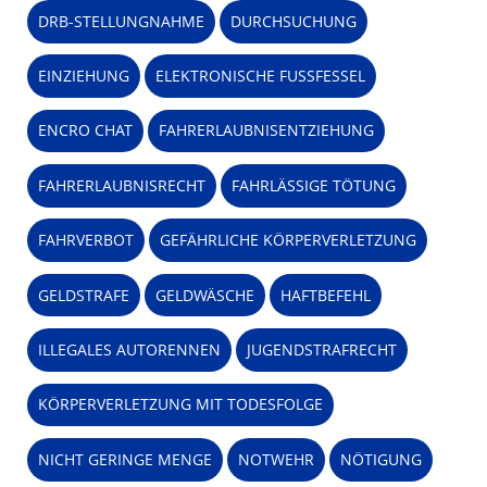
DRB-STELLUNGNAHME
DURCHSUCHUNG
EINZIEHUNG
ELEKTRONISCHE FUSSFESSEL
ENCRO CHAT
FAHRERLAUBNISENTZIEHUNG
FAHRERLAUBNISRECHT
FAHRLÄSSIGE TÖTUNG
FAHRVERBOT
GEFÄHRLICHE KÖRPERVERLETZUNG
GELDSTRAFE
GELDWÄSCHE
HAFTBEFEHL
ILLEGALES AUTORENNEN
JUGENDSTRAFRECHT
KÖRPERVERLETZUNG MIT TODESFOLGE
NICHT GERINGE MENGE
NOTWEHR
NÖTIGUNG