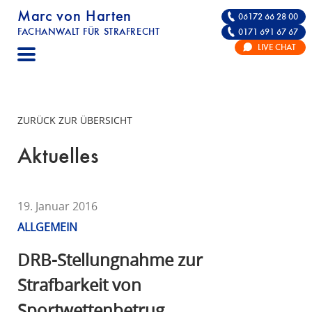
Marc von Harten
06172 66 28 00
FACHANWALT FÜR STRAFRECHT
0171 691 67 67
STRAFRECHT | RECHTSANWALT FÜR DIE VE
LIVE CHAT
F
A
C
H
ZURÜCK ZUR ÜBERSICHT
A
N
Aktuelles
W
A
L
19. Januar 2016
T
ALLGEMEIN
F
Ü
DRB-Stellungnahme zur
R
Strafbarkeit von
S
Sportwettenbetrug
T