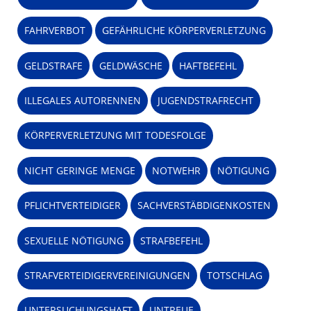
FAHRVERBOT
GEFÄHRLICHE KÖRPERVERLETZUNG
GELDSTRAFE
GELDWÄSCHE
HAFTBEFEHL
ILLEGALES AUTORENNEN
JUGENDSTRAFRECHT
KÖRPERVERLETZUNG MIT TODESFOLGE
NICHT GERINGE MENGE
NOTWEHR
NÖTIGUNG
PFLICHTVERTEIDIGER
SACHVERSTÄBDIGENKOSTEN
SEXUELLE NÖTIGUNG
STRAFBEFEHL
STRAFVERTEIDIGERVEREINIGUNGEN
TOTSCHLAG
UNTERSUCHUNGSHAFT
UNTREUE