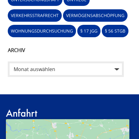
VERKEHRSSTRAFRECHT
VERMÖGENSABSCHÖPFUNG
WOHNUNGSDURCHSUCHUNG
§ 17 JGG
§ 56 STGB
ARCHIV
Anfahrt