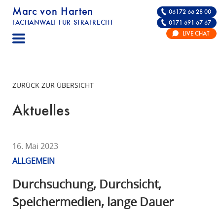
Marc von Harten
06172 66 28 00
FACHANWALT FÜR STRAFRECHT
0171 691 67 67
STRAFRECHT | RECHTSANWALT FÜR DIE VE
LIVE CHAT
F
A
C
H
ZURÜCK ZUR ÜBERSICHT
A
N
Aktuelles
W
A
L
16. Mai 2023
T
ALLGEMEIN
F
Ü
Durchsuchung, Durchsicht,
R
Speichermedien, lange Dauer
S
T