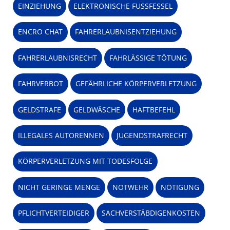
EINZIEHUNG
ELEKTRONISCHE FUSSFESSEL
ENCRO CHAT
FAHRERLAUBNISENTZIEHUNG
FAHRERLAUBNISRECHT
FAHRLÄSSIGE TÖTUNG
FAHRVERBOT
GEFÄHRLICHE KÖRPERVERLETZUNG
GELDSTRAFE
GELDWÄSCHE
HAFTBEFEHL
ILLEGALES AUTORENNEN
JUGENDSTRAFRECHT
KÖRPERVERLETZUNG MIT TODESFOLGE
NICHT GERINGE MENGE
NOTWEHR
NÖTIGUNG
PFLICHTVERTEIDIGER
SACHVERSTÄBDIGENKOSTEN