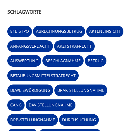
SCHLAGWORTE
81B STPO
ABRECHNUNGSBETRUG
AKTENEINSICHT
ANFANGSVERDACHT
ARZTSTRAFRECHT
AUSWERTUNG
BESCHLAGNAHME
BETRUG
BETÄUBUNGSMITTELSTRAFRECHT
BEWEISWÜRDIGUNG
BRAK-STELLUNGNAHME
CANG
DAV STELLUNGNAHME
DRB-STELLUNGNAHME
DURCHSUCHUNG