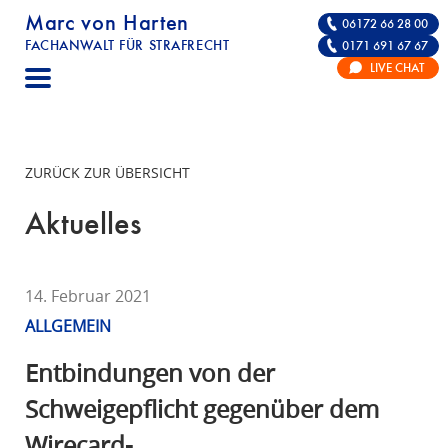
Marc von Harten
06172 66 28 00
FACHANWALT FÜR STRAFRECHT
0171 691 67 67
STRAFRECHT | RECHTSANWALT FÜR DIE VE
LIVE CHAT
F
A
C
H
ZURÜCK ZUR ÜBERSICHT
A
N
Aktuelles
W
A
L
14. Februar 2021
T
ALLGEMEIN
F
Ü
Entbindungen von der
R
Schweigepflicht gegenüber dem
S
Wirecard-
T