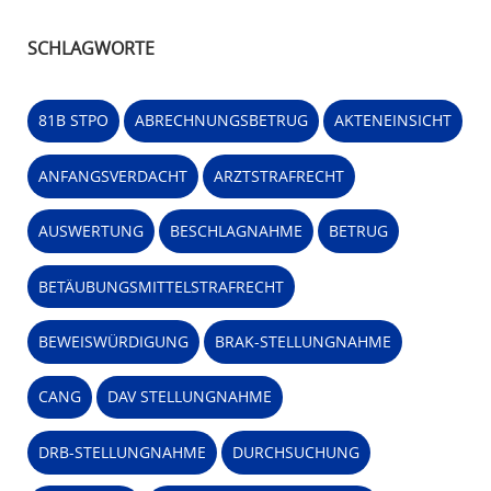
SCHLAGWORTE
81B STPO
ABRECHNUNGSBETRUG
AKTENEINSICHT
ANFANGSVERDACHT
ARZTSTRAFRECHT
AUSWERTUNG
BESCHLAGNAHME
BETRUG
BETÄUBUNGSMITTELSTRAFRECHT
BEWEISWÜRDIGUNG
BRAK-STELLUNGNAHME
CANG
DAV STELLUNGNAHME
DRB-STELLUNGNAHME
DURCHSUCHUNG