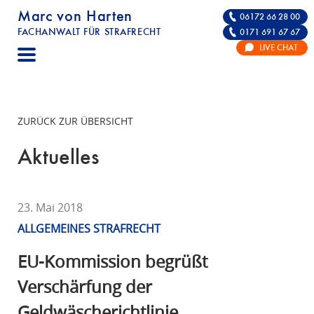
Marc von Harten
06172 66 28 00
FACHANWALT FÜR STRAFRECHT
0171 691 67 67
STRAFRECHT | RECHTSANWALT FÜR DIE VE
LIVE CHAT
F
A
C
H
ZURÜCK ZUR ÜBERSICHT
A
N
Aktuelles
W
A
L
23. Mai 2018
T
ALLGEMEINES STRAFRECHT
F
Ü
EU-Kommission begrüßt
R
Verschärfung der
S
Geldwäscherichtlinie
T