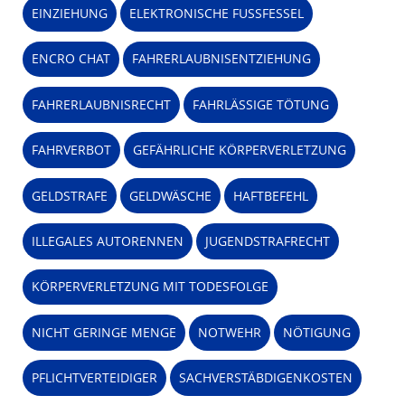
EINZIEHUNG
ELEKTRONISCHE FUSSFESSEL
ENCRO CHAT
FAHRERLAUBNISENTZIEHUNG
FAHRERLAUBNISRECHT
FAHRLÄSSIGE TÖTUNG
FAHRVERBOT
GEFÄHRLICHE KÖRPERVERLETZUNG
GELDSTRAFE
GELDWÄSCHE
HAFTBEFEHL
ILLEGALES AUTORENNEN
JUGENDSTRAFRECHT
KÖRPERVERLETZUNG MIT TODESFOLGE
NICHT GERINGE MENGE
NOTWEHR
NÖTIGUNG
PFLICHTVERTEIDIGER
SACHVERSTÄBDIGENKOSTEN