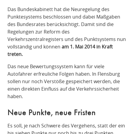
R
Das Bundeskabinett hat die Neuregelung des
A
Punktesystems beschlossen und dabei Maßgaben
F
des Bundesrates berücksichtigt. Damit sind die
R
Regelungen zur Reform des
E
Verkehrszentralregisters und des Punktsystems nun
C
vollständig und können
am 1. Mai 2014 in Kraft
H
treten.
T
Das neue Bewertungssystem kann für viele
Autofahrer erfreuliche Folgen haben. In Flensburg
sollen nur noch Verstöße gespeichert werden, die
einen direkten Einfluss auf die Verkehrssicherheit
haben.
Neue Punkte, neue Fristen
Es soll, je nach Schwere des Vergehens, statt der ein
bis sieben Punkte nur noch bis zu drei Punkten