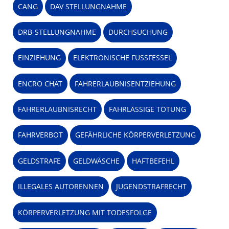
CANG
DAV STELLUNGNAHME
DRB-STELLUNGNAHME
DURCHSUCHUNG
EINZIEHUNG
ELEKTRONISCHE FUSSFESSEL
ENCRO CHAT
FAHRERLAUBNISENTZIEHUNG
FAHRERLAUBNISRECHT
FAHRLÄSSIGE TÖTUNG
FAHRVERBOT
GEFÄHRLICHE KÖRPERVERLETZUNG
GELDSTRAFE
GELDWÄSCHE
HAFTBEFEHL
ILLEGALES AUTORENNEN
JUGENDSTRAFRECHT
KÖRPERVERLETZUNG MIT TODESFOLGE