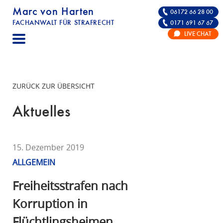
Marc von Harten
06172 66 28 00
FACHANWALT FÜR STRAFRECHT
0171 691 67 67
STRAFRECHT | RECHTSANWALT FÜR DIE VE
LIVE CHAT
F
A
C
H
ZURÜCK ZUR ÜBERSICHT
A
N
Aktuelles
W
A
L
15. Dezember 2019
T
ALLGEMEIN
F
Ü
Freiheitsstrafen nach
R
Korruption in
S
Flüchtlingsheimen
T