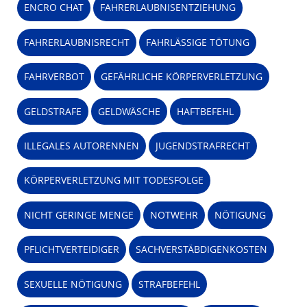
ENCRO CHAT
FAHRERLAUBNISENTZIEHUNG
FAHRERLAUBNISRECHT
FAHRLÄSSIGE TÖTUNG
FAHRVERBOT
GEFÄHRLICHE KÖRPERVERLETZUNG
GELDSTRAFE
GELDWÄSCHE
HAFTBEFEHL
ILLEGALES AUTORENNEN
JUGENDSTRAFRECHT
KÖRPERVERLETZUNG MIT TODESFOLGE
NICHT GERINGE MENGE
NOTWEHR
NÖTIGUNG
PFLICHTVERTEIDIGER
SACHVERSTÄBDIGENKOSTEN
SEXUELLE NÖTIGUNG
STRAFBEFEHL