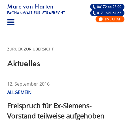
Marc von Harten
06172 66 28 00
FACHANWALT FÜR STRAFRECHT
0171 691 67 67
STRAFRECHT | RECHTSANWALT FÜR DIE VE
LIVE CHAT
F
A
C
H
ZURÜCK ZUR ÜBERSICHT
A
N
Aktuelles
W
A
L
12. September 2016
T
ALLGEMEIN
F
Ü
Freispruch für Ex-Siemens-
R
Vorstand teilweise aufgehoben
S
T