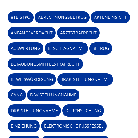
81B STPO
ABRECHNUNGSBETRUG
AKTENEINSICHT
ANFANGSVERDACHT
ARZTSTRAFRECHT
AUSWERTUNG
BESCHLAGNAHME
BETRUG
BETÄUBUNGSMITTELSTRAFRECHT
BEWEISWÜRDIGUNG
BRAK-STELLUNGNAHME
CANG
DAV STELLUNGNAHME
DRB-STELLUNGNAHME
DURCHSUCHUNG
EINZIEHUNG
ELEKTRONISCHE FUSSFESSEL