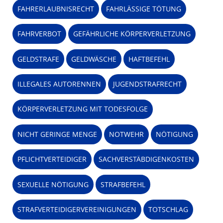
FAHRERLAUBNISRECHT
FAHRLÄSSIGE TÖTUNG
FAHRVERBOT
GEFÄHRLICHE KÖRPERVERLETZUNG
GELDSTRAFE
GELDWÄSCHE
HAFTBEFEHL
ILLEGALES AUTORENNEN
JUGENDSTRAFRECHT
KÖRPERVERLETZUNG MIT TODESFOLGE
NICHT GERINGE MENGE
NOTWEHR
NÖTIGUNG
PFLICHTVERTEIDIGER
SACHVERSTÄBDIGENKOSTEN
SEXUELLE NÖTIGUNG
STRAFBEFEHL
STRAFVERTEIDIGERVEREINIGUNGEN
TOTSCHLAG