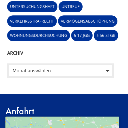
UNTERSUCHUNGSHAFT
UNTREUE
VERKEHRSSTRAFRECHT
VERMÖGENSABSCHÖPFUNG
WOHNUNGSDURCHSUCHUNG
§ 17 JGG
§ 56 STGB
ARCHIV
Anfahrt