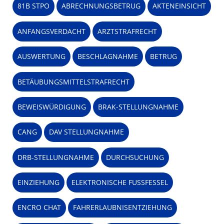
81B STPO
ABRECHNUNGSBETRUG
AKTENEINSICHT
ANFANGSVERDACHT
ARZTSTRAFRECHT
AUSWERTUNG
BESCHLAGNAHME
BETRUG
BETÄUBUNGSMITTELSTRAFRECHT
BEWEISWÜRDIGUNG
BRAK-STELLUNGNAHME
CANG
DAV STELLUNGNAHME
DRB-STELLUNGNAHME
DURCHSUCHUNG
EINZIEHUNG
ELEKTRONISCHE FUSSFESSEL
ENCRO CHAT
FAHRERLAUBNISENTZIEHUNG