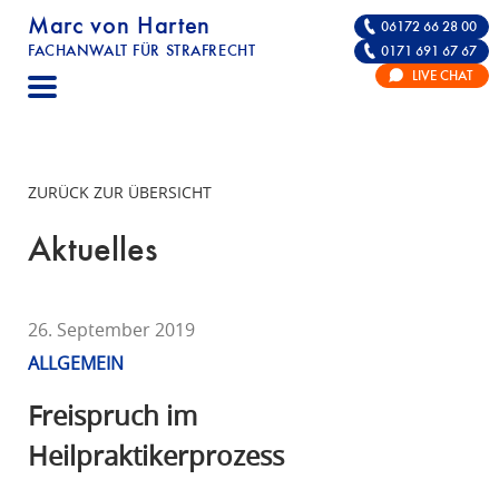
Marc von Harten
06172 66 28 00
FACHANWALT FÜR STRAFRECHT
0171 691 67 67
STRAFRECHT | RECHTSANWALT FÜR DIE VE
LIVE CHAT
F
A
C
H
ZURÜCK ZUR ÜBERSICHT
A
N
Aktuelles
W
A
L
26. September 2019
T
ALLGEMEIN
F
Ü
Freispruch im
R
Heilpraktikerprozess
S
T