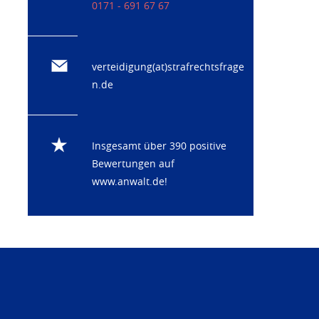
0171 - 691 67 67
verteidigung(at)strafrechtsfrage
n.de
Insgesamt über 390 positive
Bewertungen auf
www.anwalt.de
!