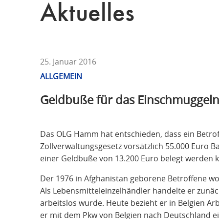
T
Aktuelles
F
Ü
R
S
T
25. Januar 2016
R
ALLGEMEIN
A
Geldbuße für das Einschmuggeln
F
R
E
Das OLG Hamm hat entschieden, dass ein Betrof
C
Zollverwaltungsgesetz vorsätzlich 55.000 Euro 
H
einer Geldbuße von 13.200 Euro belegt werden 
T
Der 1976 in Afghanistan geborene Betroffene woh
Als Lebensmitteleinzelhändler handelte er zunäc
arbeitslos wurde. Heute bezieht er in Belgien Ar
er mit dem Pkw von Belgien nach Deutschland e