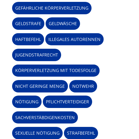
GEFÄHRLICHE KÖRPERVERLETZUNG
GELDSTRAFE
GELDWÄSCHE
HAFTBEFEHL
ILLEGALES AUTORENNEN
JUGENDSTRAFRECHT
KÖRPERVERLETZUNG MIT TODESFOLGE
NICHT GERINGE MENGE
NOTWEHR
NÖTIGUNG
PFLICHTVERTEIDIGER
SACHVERSTÄBDIGENKOSTEN
SEXUELLE NÖTIGUNG
STRAFBEFEHL