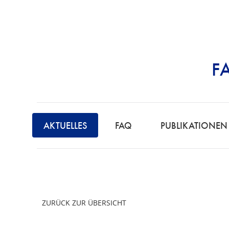
F
STRAFRECHT | 
F
A
AKTUELLES
FAQ
PUBLIKATIONEN
C
H
A
N
W
ZURÜCK ZUR ÜBERSICHT
A
L