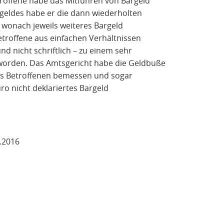
etroffene habe das Mitführen von Bargeld
rgeldes habe er die dann wiederholten
 wonach jeweils weiteres Bargeld
etroffene aus einfachen Verhältnissen
d nicht schriftlich – zu einem sehr
t worden. Das Amtsgericht habe die Geldbuße
des Betroffenen bemessen und sogar
uro nicht deklariertes Bargeld
.2016