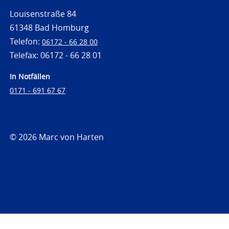
Louisenstraße 84
61348 Bad Homburg
Telefon:
06172 - 66 28 00
Telefax: 06172 - 66 28 01
In Notfällen
0171 - 691 67 67
© 2026 Marc von Harten
https://www.strafrechtsfragen.de
https://www.strafrechtsfragen.de/wp-