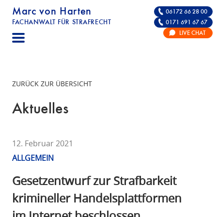
Marc von Harten
06172 66 28 00
FACHANWALT FÜR STRAFRECHT
0171 691 67 67
STRAFRECHT | RECHTSANWALT FÜR DIE VE
LIVE CHAT
F
A
C
H
ZURÜCK ZUR ÜBERSICHT
A
N
Aktuelles
W
A
L
12. Februar 2021
T
ALLGEMEIN
F
Ü
Gesetzentwurf zur Strafbarkeit
R
krimineller Handelsplattformen
S
im Internet beschlossen
T