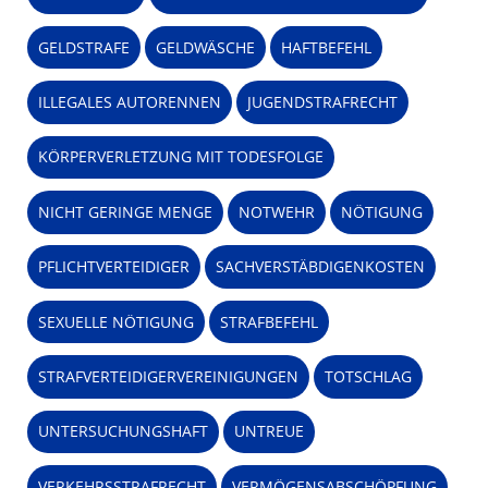
GELDSTRAFE
GELDWÄSCHE
HAFTBEFEHL
ILLEGALES AUTORENNEN
JUGENDSTRAFRECHT
KÖRPERVERLETZUNG MIT TODESFOLGE
NICHT GERINGE MENGE
NOTWEHR
NÖTIGUNG
PFLICHTVERTEIDIGER
SACHVERSTÄBDIGENKOSTEN
SEXUELLE NÖTIGUNG
STRAFBEFEHL
STRAFVERTEIDIGERVEREINIGUNGEN
TOTSCHLAG
UNTERSUCHUNGSHAFT
UNTREUE
VERKEHRSSTRAFRECHT
VERMÖGENSABSCHÖPFUNG