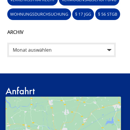
WOHNUNGSDURCHSUCHUNG
§ 17 JGG
§ 56 STGB
ARCHIV
Anfahrt