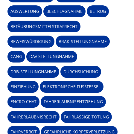
AUSWERTUNG
BESCHLAGNAHME
BETRUG
BETÄUBUNGSMITTELSTRAFRECHT
BEWEISWÜRDIGUNG
BRAK-STELLUNGNAHME
CANG
DAV STELLUNGNAHME
DRB-STELLUNGNAHME
DURCHSUCHUNG
EINZIEHUNG
ELEKTRONISCHE FUSSFESSEL
ENCRO CHAT
FAHRERLAUBNISENTZIEHUNG
FAHRERLAUBNISRECHT
FAHRLÄSSIGE TÖTUNG
FAHRVERBOT
GEFÄHRLICHE KÖRPERVERLETZUNG