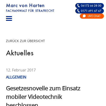
Marc von Harten
06172 66 28 00
FACHANWALT FÜR STRAFRECHT
0171 691 67 67
STRAFRECHT | RECHTSANWALT FÜR DIE VE
LIVE CHAT
F
A
C
H
ZURÜCK ZUR ÜBERSICHT
A
N
Aktuelles
W
A
L
12. Februar 2017
T
ALLGEMEIN
F
Ü
Gesetzesnovelle zum Einsatz
R
mobiler Videotechnik
S
beschlossen
T