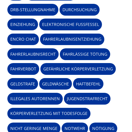
DRB-STELLUNGNAHME
DURCHSUCHUNG
EINZIEHUNG
ELEKTRONISCHE FUSSFESSEL
ENCRO CHAT
FAHRERLAUBNISENTZIEHUNG
FAHRERLAUBNISRECHT
FAHRLÄSSIGE TÖTUNG
FAHRVERBOT
GEFÄHRLICHE KÖRPERVERLETZUNG
GELDSTRAFE
GELDWÄSCHE
HAFTBEFEHL
ILLEGALES AUTORENNEN
JUGENDSTRAFRECHT
KÖRPERVERLETZUNG MIT TODESFOLGE
NICHT GERINGE MENGE
NOTWEHR
NÖTIGUNG