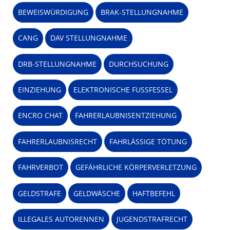
BEWEISWÜRDIGUNG
BRAK-STELLUNGNAHME
CANG
DAV STELLUNGNAHME
DRB-STELLUNGNAHME
DURCHSUCHUNG
EINZIEHUNG
ELEKTRONISCHE FUSSFESSEL
ENCRO CHAT
FAHRERLAUBNISENTZIEHUNG
FAHRERLAUBNISRECHT
FAHRLÄSSIGE TÖTUNG
FAHRVERBOT
GEFÄHRLICHE KÖRPERVERLETZUNG
GELDSTRAFE
GELDWÄSCHE
HAFTBEFEHL
ILLEGALES AUTORENNEN
JUGENDSTRAFRECHT