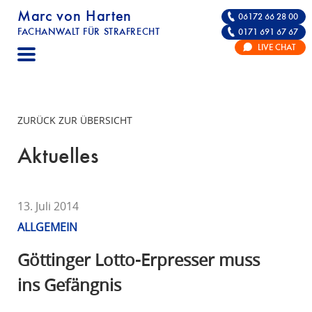
Marc von Harten
06172 66 28 00
FACHANWALT FÜR STRAFRECHT
0171 691 67 67
STRAFRECHT | RECHTSANWALT FÜR DIE VE
LIVE CHAT
F
A
C
H
ZURÜCK ZUR ÜBERSICHT
A
N
Aktuelles
W
A
L
13. Juli 2014
T
ALLGEMEIN
F
Ü
Göttinger Lotto-Erpresser muss
R
ins Gefängnis
S
T