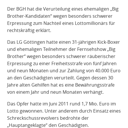
R
Der BGH hat die Verurteilung eines ehemaligen „Big
A
Brother-Kandidaten“ wegen besonders schwerer
F
Erpressung zum Nachteil eines Lottomillionärs für
R
rechtskräftig erklärt.
E
C
Das LG Göttingen hatte einen 31-jährigen Kick-Boxer
H
und ehemaligen Teilnehmer der Fernsehshow „Big
T
Brother“ wegen besonders schwerer räuberischer
Erpressung zu einer Freiheitsstrafe von fünf Jahren
und neun Monaten und zur Zahlung von 40.000 Euro
an den Geschädigten verurteilt. Gegen dessen 30
Jahre alten Gehilfen hat es eine Bewährungsstrafe
von einem Jahr und neun Monaten verhängt.
Das Opfer hatte im Juni 2011 rund 1,7 Mio. Euro im
Lotto gewonnen. Unter anderem durch Einsatz eines
Schreckschussrevolvers bedrohte der
„Hauptangeklagte“ den Geschädigten.