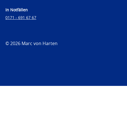
In Notfällen
0171 - 691 67 67
© 2026 Marc von Harten
https://www.strafrechtsfragen.de
https://www.strafrechtsfragen.de/wp-
content/themes/toolbox