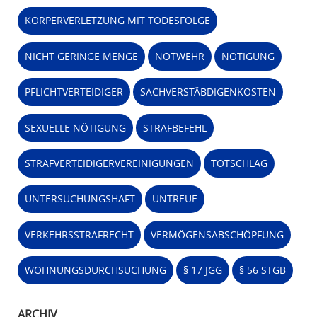
KÖRPERVERLETZUNG MIT TODESFOLGE
NICHT GERINGE MENGE
NOTWEHR
NÖTIGUNG
PFLICHTVERTEIDIGER
SACHVERSTÄBDIGENKOSTEN
SEXUELLE NÖTIGUNG
STRAFBEFEHL
STRAFVERTEIDIGERVEREINIGUNGEN
TOTSCHLAG
UNTERSUCHUNGSHAFT
UNTREUE
VERKEHRSSTRAFRECHT
VERMÖGENSABSCHÖPFUNG
WOHNUNGSDURCHSUCHUNG
§ 17 JGG
§ 56 STGB
ARCHIV