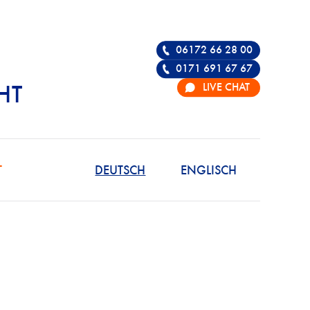
06172 66 28 00
0171 691 67 67
LIVE CHAT
HT
R DIE VERTEIDIGU
T
DEUTSCH
ENGLISCH