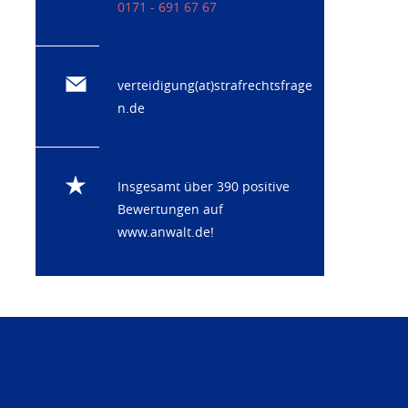
0171 - 691 67 67
verteidigung(at)strafrechtsfrage
n.de
Insgesamt über 390 positive
Bewertungen auf
www.anwalt.de
!