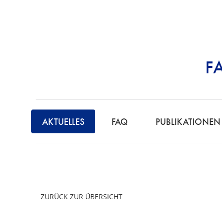
F
STRAFRECHT | 
F
A
AKTUELLES
FAQ
PUBLIKATIONEN
C
H
A
N
W
ZURÜCK ZUR ÜBERSICHT
A
L