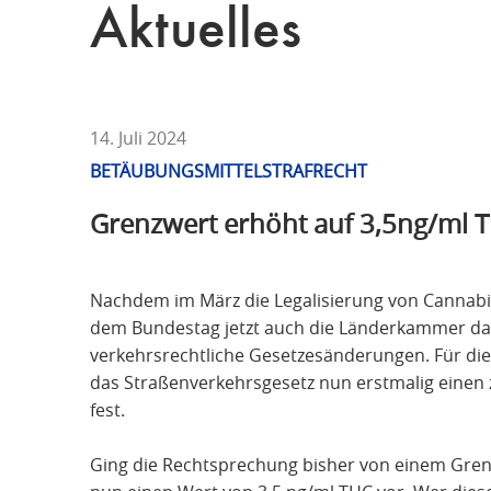
T
Aktuelles
F
Ü
R
S
T
14. Juli 2024
R
BETÄUBUNGSMITTELSTRAFRECHT
A
Grenzwert erhöht auf 3,5ng/ml 
F
R
E
Nachdem im März die Legalisierung von Cannabis 
C
dem Bundestag jetzt auch die Länderkammer 
H
verkehrsrechtliche Gesetzesänderungen. Für die 
T
das Straßenverkehrsgesetz nun erstmalig einen
fest.
Ging die Rechtsprechung bisher von einem Grenz