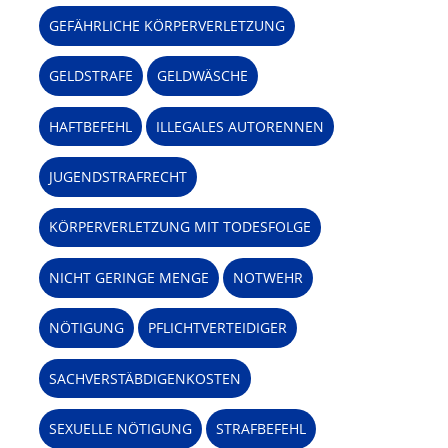
GEFÄHRLICHE KÖRPERVERLETZUNG
GELDSTRAFE
GELDWÄSCHE
HAFTBEFEHL
ILLEGALES AUTORENNEN
JUGENDSTRAFRECHT
KÖRPERVERLETZUNG MIT TODESFOLGE
NICHT GERINGE MENGE
NOTWEHR
NÖTIGUNG
PFLICHTVERTEIDIGER
SACHVERSTÄBDIGENKOSTEN
SEXUELLE NÖTIGUNG
STRAFBEFEHL