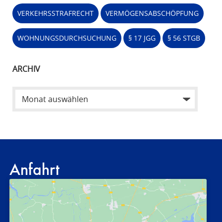
VERKEHRSSTRAFRECHT
VERMÖGENSABSCHÖPFUNG
WOHNUNGSDURCHSUCHUNG
§ 17 JGG
§ 56 STGB
ARCHIV
Anfahrt