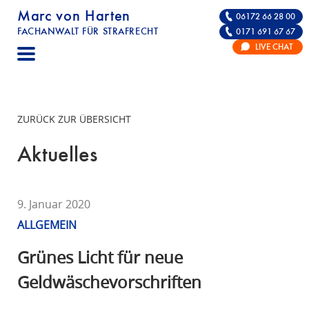
Marc von Harten
06172 66 28 00
FACHANWALT FÜR STRAFRECHT
0171 691 67 67
STRAFRECHT | RECHTSANWALT FÜR DIE VE
LIVE CHAT
F
A
C
H
ZURÜCK ZUR ÜBERSICHT
A
N
Aktuelles
W
A
L
9. Januar 2020
T
ALLGEMEIN
F
Ü
Grünes Licht für neue
R
Geldwäschevorschriften
S
T