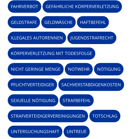
FAHRVERBOT
GEFÄHRLICHE KÖRPERVERLETZUNG
GELDSTRAFE
GELDWÄSCHE
HAFTBEFEHL
ILLEGALES AUTORENNEN
JUGENDSTRAFRECHT
KÖRPERVERLETZUNG MIT TODESFOLGE
NICHT GERINGE MENGE
NOTWEHR
NÖTIGUNG
PFLICHTVERTEIDIGER
SACHVERSTÄBDIGENKOSTEN
SEXUELLE NÖTIGUNG
STRAFBEFEHL
STRAFVERTEIDIGERVEREINIGUNGEN
TOTSCHLAG
UNTERSUCHUNGSHAFT
UNTREUE