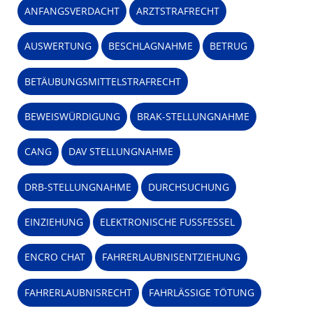
ANFANGSVERDACHT
ARZTSTRAFRECHT
AUSWERTUNG
BESCHLAGNAHME
BETRUG
BETÄUBUNGSMITTELSTRAFRECHT
BEWEISWÜRDIGUNG
BRAK-STELLUNGNAHME
CANG
DAV STELLUNGNAHME
DRB-STELLUNGNAHME
DURCHSUCHUNG
EINZIEHUNG
ELEKTRONISCHE FUSSFESSEL
ENCRO CHAT
FAHRERLAUBNISENTZIEHUNG
FAHRERLAUBNISRECHT
FAHRLÄSSIGE TÖTUNG