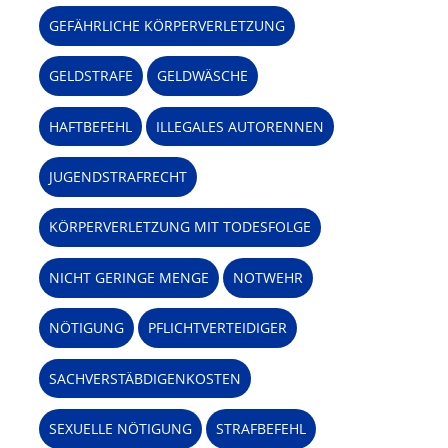
GEFÄHRLICHE KÖRPERVERLETZUNG
GELDSTRAFE
GELDWÄSCHE
HAFTBEFEHL
ILLEGALES AUTORENNEN
JUGENDSTRAFRECHT
KÖRPERVERLETZUNG MIT TODESFOLGE
NICHT GERINGE MENGE
NOTWEHR
NÖTIGUNG
PFLICHTVERTEIDIGER
SACHVERSTÄBDIGENKOSTEN
SEXUELLE NÖTIGUNG
STRAFBEFEHL