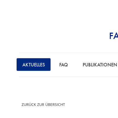
F
STRAFRECHT | 
F
A
AKTUELLES
FAQ
PUBLIKATIONEN
C
H
A
N
W
ZURÜCK ZUR ÜBERSICHT
A
L