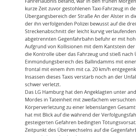
Fahrerlaubnis befand, war in den frühen Morge
kurze Zeit zuvor gestohlenen Taxi-Fahrzeug in 
Übergangsbereich der Straße An der Alster in di
der ihn verfolgenden Polizei bewusst auf die d
Streckenabschnitt der leicht kurvig verlaufende
abgetrennten Gegenfahrbahn befuhr er mit hohe
Aufgrund von Kollisionen mit dem Kantstein der 
die Kontrolle über das Fahrzeug und stieß nac
Einmündungsbereich des Ballindamms mit einer
frontal mit einem ihm mit ca. 20 km/h entgeg
Insassen dieses Taxis verstarb noch an der Unfa
schwer verletzt.
Das LG Hamburg hat den Angeklagten unter an
Mordes in Tateinheit mit zweifachem versuchten
Körperverletzung zu einer lebenslangen Gesamtfr
hat mit Blick auf die während der Verfolgungsf
gesteigerten Gefahren bedingten Tötungsvorsat
Zeitpunkt des Überwechselns auf die Gegenfah