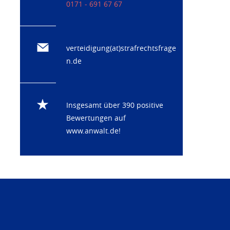
0171 - 691 67 67
verteidigung(at)strafrechtsfrage
n.de
Insgesamt über 390 positive
Bewertungen auf
www.anwalt.de
!