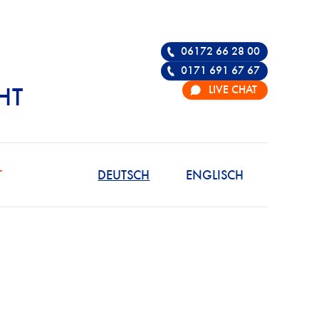
06172 66 28 00
0171 691 67 67
LIVE CHAT
HT
R DIE VERTEIDIGU
T
DEUTSCH
ENGLISCH