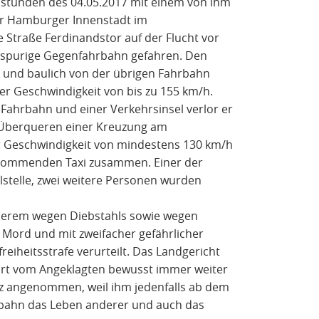
nstunden des 04.05.2017 mit einem von ihm
der Hamburger Innenstadt im
e Straße Ferdinandstor auf der Flucht vor
reispurige Gegenfahrbahn gefahren. Den
n und baulich von der übrigen Fahrbahn
r Geschwindigkeit von bis zu 155 km/h.
Fahrbahn und einer Verkehrsinsel verlor er
h Überqueren einer Kreuzung am
 Geschwindigkeit von mindestens 130 km/h
enkommenden Taxi zusammen. Einer der
llstelle, zwei weitere Personen wurden
derem wegen Diebstahls sowie wegen
 Mord und mit zweifacher gefährlicher
eiheitsstrafe verurteilt. Das Landgericht
ahrt vom Angeklagten bewusst immer weiter
z angenommen, weil ihm jedenfalls ab dem
rbahn das Leben anderer und auch das