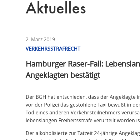
T
Aktuelles
F
Ü
R
S
T
2. März 2019
R
VERKEHRSSTRAFRECHT
A
Hamburger Raser-Fall: Lebenslang
F
R
Angeklagten bestätigt
E
C
H
Der BGH hat entschieden, dass der Angeklagte i
T
vor der Polizei das gestohlene Taxi bewußt in 
Tod eines anderen Verkehrsteilnehmers verursac
lebenslangen Freiheitsstrafe verurteilt worden is
Der alkoholisierte zur Tatzeit 24-jährige Angeklag