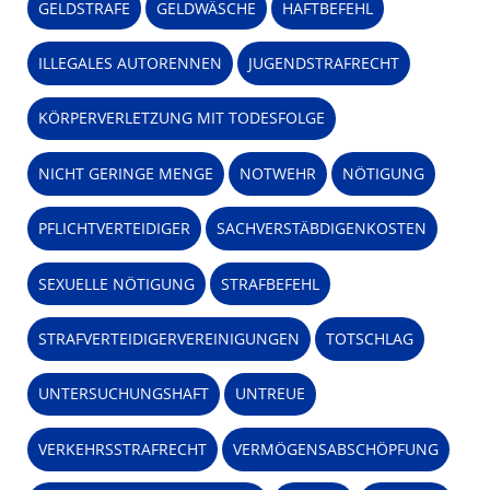
GELDSTRAFE
GELDWÄSCHE
HAFTBEFEHL
ILLEGALES AUTORENNEN
JUGENDSTRAFRECHT
KÖRPERVERLETZUNG MIT TODESFOLGE
NICHT GERINGE MENGE
NOTWEHR
NÖTIGUNG
PFLICHTVERTEIDIGER
SACHVERSTÄBDIGENKOSTEN
SEXUELLE NÖTIGUNG
STRAFBEFEHL
STRAFVERTEIDIGERVEREINIGUNGEN
TOTSCHLAG
UNTERSUCHUNGSHAFT
UNTREUE
VERKEHRSSTRAFRECHT
VERMÖGENSABSCHÖPFUNG