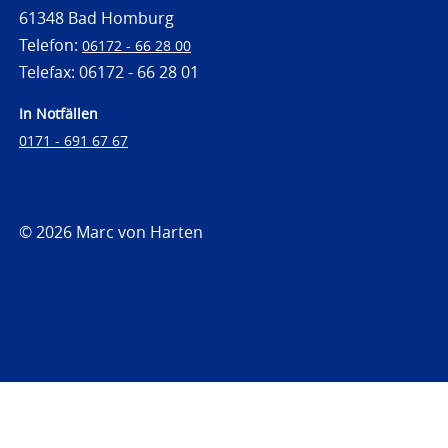
61348 Bad Homburg
Telefon:
06172 - 66 28 00
Telefax: 06172 - 66 28 01
In Notfällen
0171 - 691 67 67
© 2026 Marc von Harten
https://www.strafrechtsfragen.de
https://www.strafrechtsfragen.de/wp-
content/themes/toolbox