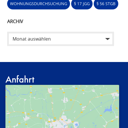
WOHNUNGSDURCHSUCHUNG
§ 17 JGG
§ 56 STGB
ARCHIV
Anfahrt