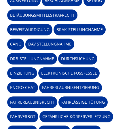
AUSWERTUNG
BESCHLAGNAHME
BETRUG
BETÄUBUNGSMITTELSTRAFRECHT
BEWEISWÜRDIGUNG
BRAK-STELLUNGNAHME
CANG
DAV STELLUNGNAHME
DRB-STELLUNGNAHME
DURCHSUCHUNG
EINZIEHUNG
ELEKTRONISCHE FUSSFESSEL
ENCRO CHAT
FAHRERLAUBNISENTZIEHUNG
FAHRERLAUBNISRECHT
FAHRLÄSSIGE TÖTUNG
FAHRVERBOT
GEFÄHRLICHE KÖRPERVERLETZUNG