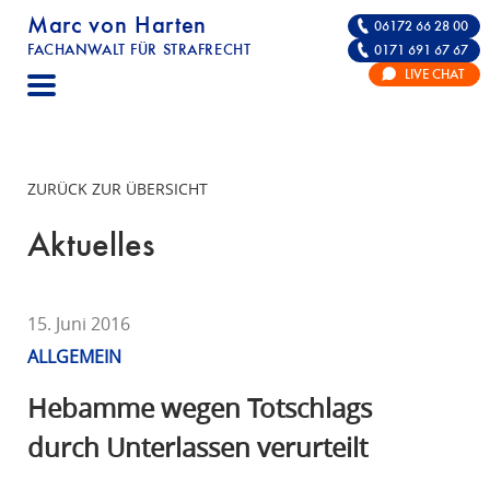
Marc von Harten
06172 66 28 00
FACHANWALT FÜR STRAFRECHT
0171 691 67 67
STRAFRECHT | RECHTSANWALT FÜR DIE VE
LIVE CHAT
F
A
C
H
ZURÜCK ZUR ÜBERSICHT
A
N
Aktuelles
W
A
L
15. Juni 2016
T
ALLGEMEIN
F
Ü
Hebamme wegen Totschlags
R
durch Unterlassen verurteilt
S
T