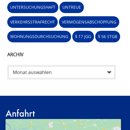
UNTERSUCHUNGSHAFT
UNTREUE
VERKEHRSSTRAFRECHT
VERMÖGENSABSCHÖPFUNG
WOHNUNGSDURCHSUCHUNG
§ 17 JGG
§ 56 STGB
ARCHIV
Anfahrt