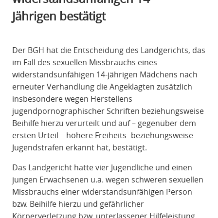
R
Jährigen bestätigt
A
F
R
Der BGH hat die Entscheidung des Landgerichts, das
E
im Fall des sexuellen Missbrauchs eines
C
widerstandsunfähigen 14-jährigen Mädchens nach
H
erneuter Verhandlung die Angeklagten zusätzlich
T
insbesondere wegen Herstellens
jugendpornographischer Schriften beziehungsweise
Beihilfe hierzu verurteilt und auf – gegenüber dem
ersten Urteil – höhere Freiheits- beziehungsweise
Jugendstrafen erkannt hat, bestätigt.
Das Landgericht hatte vier Jugendliche und einen
jungen Erwachsenen u.a. wegen schweren sexuellen
Missbrauchs einer widerstandsunfähigen Person
bzw. Beihilfe hierzu und gefährlicher
Körperverletzung bzw. unterlassener Hilfeleistung