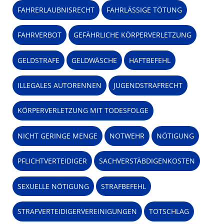
FAHRERLAUBNISRECHT
FAHRLÄSSIGE TÖTUNG
FAHRVERBOT
GEFÄHRLICHE KÖRPERVERLETZUNG
GELDSTRAFE
GELDWÄSCHE
HAFTBEFEHL
ILLEGALES AUTORENNEN
JUGENDSTRAFRECHT
KÖRPERVERLETZUNG MIT TODESFOLGE
NICHT GERINGE MENGE
NOTWEHR
NÖTIGUNG
PFLICHTVERTEIDIGER
SACHVERSTÄBDIGENKOSTEN
SEXUELLE NÖTIGUNG
STRAFBEFEHL
STRAFVERTEIDIGERVEREINIGUNGEN
TOTSCHLAG