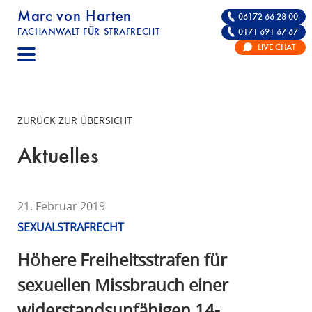
Marc von Harten
06172 66 28 00
FACHANWALT FÜR STRAFRECHT
0171 691 67 67
STRAFRECHT | RECHTSANWALT FÜR DIE VE
LIVE CHAT
F
A
C
H
ZURÜCK ZUR ÜBERSICHT
A
N
Aktuelles
W
A
L
21. Februar 2019
T
SEXUALSTRAFRECHT
F
Ü
Höhere Freiheitsstrafen für
R
sexuellen Missbrauch einer
S
widerstandsunfähigen 14-
T