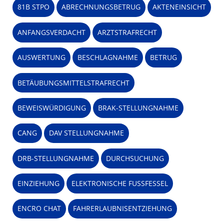
81B STPO
ABRECHNUNGSBETRUG
AKTENEINSICHT
ANFANGSVERDACHT
ARZTSTRAFRECHT
AUSWERTUNG
BESCHLAGNAHME
BETRUG
BETÄUBUNGSMITTELSTRAFRECHT
BEWEISWÜRDIGUNG
BRAK-STELLUNGNAHME
CANG
DAV STELLUNGNAHME
DRB-STELLUNGNAHME
DURCHSUCHUNG
EINZIEHUNG
ELEKTRONISCHE FUSSFESSEL
ENCRO CHAT
FAHRERLAUBNISENTZIEHUNG