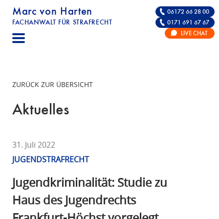
Marc von Harten
06172 66 28 00
FACHANWALT FÜR STRAFRECHT
0171 691 67 67
STRAFRECHT | RECHTSANWALT FÜR DIE VE
LIVE CHAT
F
A
C
H
ZURÜCK ZUR ÜBERSICHT
A
N
Aktuelles
W
A
L
31. Juli 2022
T
JUGENDSTRAFRECHT
F
Ü
Jugendkriminalität: Studie zu
R
Haus des Jugendrechts
S
Frankfurt-Höchst vorgelegt
T