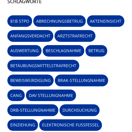
SCHLAGWORTE
81B STPO
ABRECHNUNGSBETRUG
AKTENEINSICHT
ANFANGSVERDACHT
ARZTSTRAFRECHT
AUSWERTUNG
BESCHLAGNAHME
BETRUG
BETÄUBUNGSMITTELSTRAFRECHT
BEWEISWÜRDIGUNG
BRAK-STELLUNGNAHME
CANG
DAV STELLUNGNAHME
DRB-STELLUNGNAHME
DURCHSUCHUNG
EINZIEHUNG
ELEKTRONISCHE FUSSFESSEL