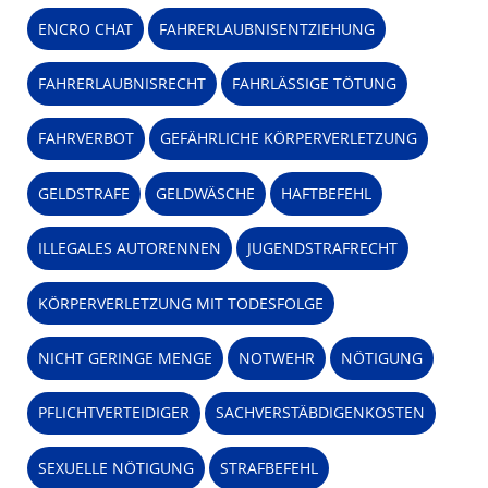
ENCRO CHAT
FAHRERLAUBNISENTZIEHUNG
FAHRERLAUBNISRECHT
FAHRLÄSSIGE TÖTUNG
FAHRVERBOT
GEFÄHRLICHE KÖRPERVERLETZUNG
GELDSTRAFE
GELDWÄSCHE
HAFTBEFEHL
ILLEGALES AUTORENNEN
JUGENDSTRAFRECHT
KÖRPERVERLETZUNG MIT TODESFOLGE
NICHT GERINGE MENGE
NOTWEHR
NÖTIGUNG
PFLICHTVERTEIDIGER
SACHVERSTÄBDIGENKOSTEN
SEXUELLE NÖTIGUNG
STRAFBEFEHL