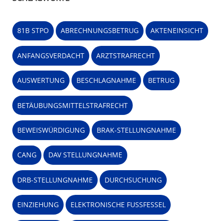
81B STPO
ABRECHNUNGSBETRUG
AKTENEINSICHT
ANFANGSVERDACHT
ARZTSTRAFRECHT
AUSWERTUNG
BESCHLAGNAHME
BETRUG
BETÄUBUNGSMITTELSTRAFRECHT
BEWEISWÜRDIGUNG
BRAK-STELLUNGNAHME
CANG
DAV STELLUNGNAHME
DRB-STELLUNGNAHME
DURCHSUCHUNG
EINZIEHUNG
ELEKTRONISCHE FUSSFESSEL