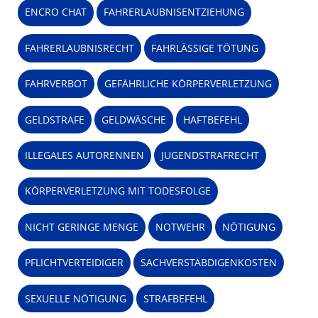
ENCRO CHAT
FAHRERLAUBNISENTZIEHUNG
FAHRERLAUBNISRECHT
FAHRLÄSSIGE TÖTUNG
FAHRVERBOT
GEFÄHRLICHE KÖRPERVERLETZUNG
GELDSTRAFE
GELDWÄSCHE
HAFTBEFEHL
ILLEGALES AUTORENNEN
JUGENDSTRAFRECHT
KÖRPERVERLETZUNG MIT TODESFOLGE
NICHT GERINGE MENGE
NOTWEHR
NÖTIGUNG
PFLICHTVERTEIDIGER
SACHVERSTÄBDIGENKOSTEN
SEXUELLE NÖTIGUNG
STRAFBEFEHL