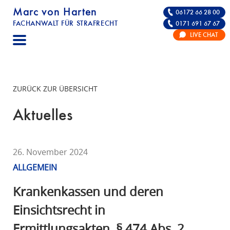
Marc von Harten
06172 66 28 00
FACHANWALT FÜR STRAFRECHT
0171 691 67 67
STRAFRECHT | RECHTSANWALT FÜR DIE VE
LIVE CHAT
F
A
C
H
ZURÜCK ZUR ÜBERSICHT
A
N
Aktuelles
W
A
L
26. November 2024
T
ALLGEMEIN
F
Ü
Krankenkassen und deren
R
Einsichtsrecht in
S
Ermittlungsakten, § 474 Abs. 2
T