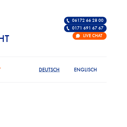
06172 66 28 00
0171 691 67 67
LIVE CHAT
HT
R DIE VERTEIDIGU
T
DEUTSCH
ENGLISCH