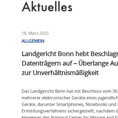
T
Aktuelles
F
Ü
R
S
T
18. März 2025
R
ALLGEMEIN
A
Landgericht Bonn hebt Beschla
F
R
Datenträgern auf – Überlange A
E
zur Unverhältnismäßigkeit
C
H
T
Das Landgericht Bonn hat mit Beschluss vom 30
mehrerer elektronischer Geräte eines jugendli
Geräte, darunter Smartphones, Notebooks und 
Ermittlungsverfahrens sichergestellt, nachdem
Hinweises des National Center for Missing and 