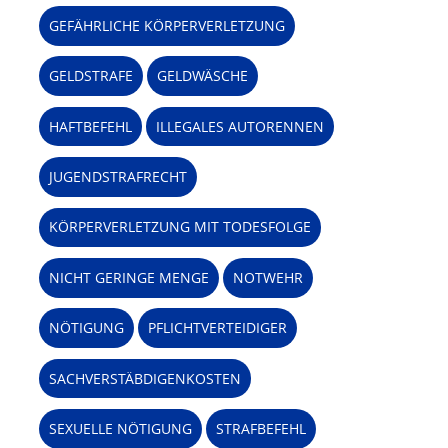
GEFÄHRLICHE KÖRPERVERLETZUNG
GELDSTRAFE
GELDWÄSCHE
HAFTBEFEHL
ILLEGALES AUTORENNEN
JUGENDSTRAFRECHT
KÖRPERVERLETZUNG MIT TODESFOLGE
NICHT GERINGE MENGE
NOTWEHR
NÖTIGUNG
PFLICHTVERTEIDIGER
SACHVERSTÄBDIGENKOSTEN
SEXUELLE NÖTIGUNG
STRAFBEFEHL