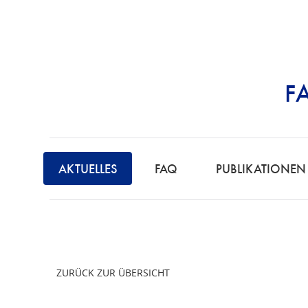
F
STRAFRECHT | 
F
A
AKTUELLES
FAQ
PUBLIKATIONEN
C
H
A
N
W
ZURÜCK ZUR ÜBERSICHT
A
L