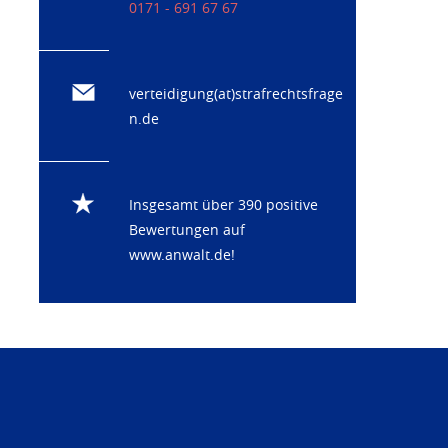
0171 - 691 67 67
verteidigung(at)strafrechtsfrage
n.de
Insgesamt über 390 positive
Bewertungen auf
www.anwalt.de
!