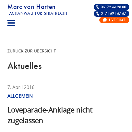
Marc von Harten
06172 66 28 00
FACHANWALT FÜR STRAFRECHT
0171 691 67 67
STRAFRECHT | RECHTSANWALT FÜR DIE VE
LIVE CHAT
F
A
C
H
ZURÜCK ZUR ÜBERSICHT
A
N
Aktuelles
W
A
L
7. April 2016
T
ALLGEMEIN
F
Ü
Loveparade-Anklage nicht
R
zugelassen
S
T