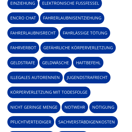
EINZIEHUNG
ELEKTRONISCHE FUSSFESSEL
ENCRO CHAT
FAHRERLAUBNISENTZIEHUNG
FAHRERLAUBNISRECHT
FAHRLÄSSIGE TÖTUNG
FAHRVERBOT
GEFÄHRLICHE KÖRPERVERLETZUNG
GELDSTRAFE
GELDWÄSCHE
HAFTBEFEHL
ILLEGALES AUTORENNEN
JUGENDSTRAFRECHT
KÖRPERVERLETZUNG MIT TODESFOLGE
NICHT GERINGE MENGE
NOTWEHR
NÖTIGUNG
PFLICHTVERTEIDIGER
SACHVERSTÄBDIGENKOSTEN