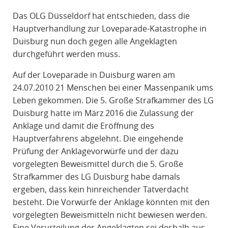
R
Das OLG Düsseldorf hat entschieden, dass die
A
Hauptverhandlung zur Loveparade-Katastrophe in
F
Duisburg nun doch gegen alle Angeklagten
R
durchgeführt werden muss.
E
C
Auf der Loveparade in Duisburg waren am
H
24.07.2010 21 Menschen bei einer Massenpanik ums
T
Leben gekommen. Die 5. Große Strafkammer des LG
Duisburg hatte im März 2016 die Zulassung der
Anklage und damit die Eröffnung des
Hauptverfahrens abgelehnt. Die eingehende
Prüfung der Anklagevorwürfe und der dazu
vorgelegten Beweismittel durch die 5. Große
Strafkammer des LG Duisburg habe damals
ergeben, dass kein hinreichender Tatverdacht
besteht. Die Vorwürfe der Anklage könnten mit den
vorgelegten Beweismitteln nicht bewiesen werden.
Eine Verurteilung der Angeklagten sei deshalb aus