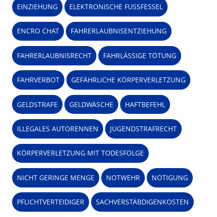
EINZIEHUNG
ELEKTRONISCHE FUSSFESSEL
ENCRO CHAT
FAHRERLAUBNISENTZIEHUNG
FAHRERLAUBNISRECHT
FAHRLÄSSIGE TÖTUNG
FAHRVERBOT
GEFÄHRLICHE KÖRPERVERLETZUNG
GELDSTRAFE
GELDWÄSCHE
HAFTBEFEHL
ILLEGALES AUTORENNEN
JUGENDSTRAFRECHT
KÖRPERVERLETZUNG MIT TODESFOLGE
NICHT GERINGE MENGE
NOTWEHR
NÖTIGUNG
PFLICHTVERTEIDIGER
SACHVERSTÄBDIGENKOSTEN