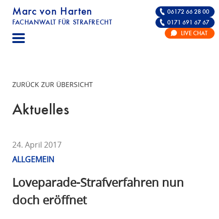
Marc von Harten
06172 66 28 00
FACHANWALT FÜR STRAFRECHT
0171 691 67 67
STRAFRECHT | RECHTSANWALT FÜR DIE VE
LIVE CHAT
F
A
C
H
ZURÜCK ZUR ÜBERSICHT
A
N
Aktuelles
W
A
L
24. April 2017
T
ALLGEMEIN
F
Ü
Loveparade-Strafverfahren nun
R
doch eröffnet
S
T