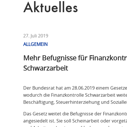
T
Aktuelles
F
Ü
R
S
T
27. Juli 2019
R
ALLGEMEIN
A
Mehr Befugnisse für Finanzkontr
F
R
Schwarzarbeit
E
C
H
Der Bundesrat hat am 28.06.2019 einem Gesetz
T
wodurch die Finanzkontrolle Schwarzarbeit weite
Beschäftigung, Steuerhinterziehung und Soziall
Das Gesetz weitet die Befugnisse der Finanzkontr
angesiedelt ist. Sie soll Scheinarbeit oder vorg