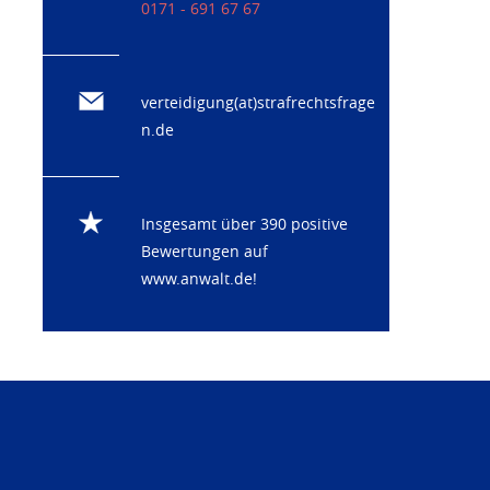
0171 - 691 67 67
verteidigung(at)strafrechtsfrage
n.de
Insgesamt über 390 positive
Bewertungen auf
www.anwalt.de
!