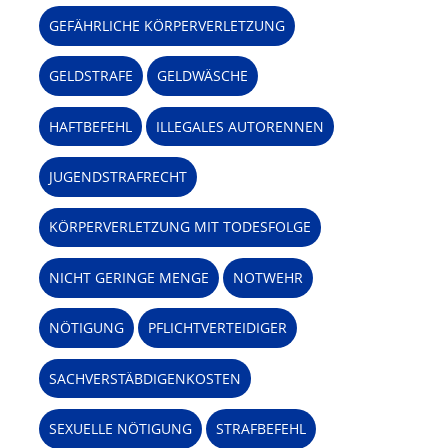
GEFÄHRLICHE KÖRPERVERLETZUNG
GELDSTRAFE
GELDWÄSCHE
HAFTBEFEHL
ILLEGALES AUTORENNEN
JUGENDSTRAFRECHT
KÖRPERVERLETZUNG MIT TODESFOLGE
NICHT GERINGE MENGE
NOTWEHR
NÖTIGUNG
PFLICHTVERTEIDIGER
SACHVERSTÄBDIGENKOSTEN
SEXUELLE NÖTIGUNG
STRAFBEFEHL