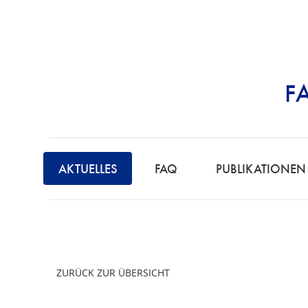
F
STRAFRECHT | 
F
A
AKTUELLES
FAQ
PUBLIKATIONEN
C
H
A
N
W
ZURÜCK ZUR ÜBERSICHT
A
L