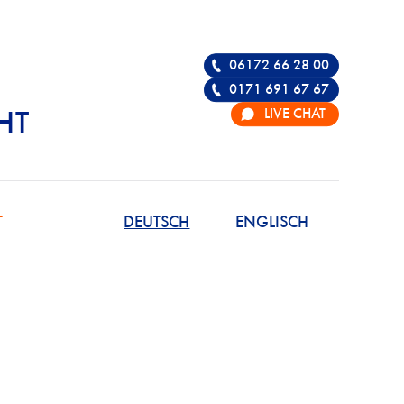
06172 66 28 00
0171 691 67 67
LIVE CHAT
HT
R DIE VERTEIDIGU
T
DEUTSCH
ENGLISCH