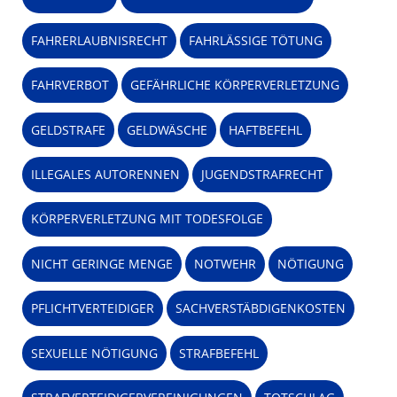
FAHRERLAUBNISRECHT
FAHRLÄSSIGE TÖTUNG
FAHRVERBOT
GEFÄHRLICHE KÖRPERVERLETZUNG
GELDSTRAFE
GELDWÄSCHE
HAFTBEFEHL
ILLEGALES AUTORENNEN
JUGENDSTRAFRECHT
KÖRPERVERLETZUNG MIT TODESFOLGE
NICHT GERINGE MENGE
NOTWEHR
NÖTIGUNG
PFLICHTVERTEIDIGER
SACHVERSTÄBDIGENKOSTEN
SEXUELLE NÖTIGUNG
STRAFBEFEHL