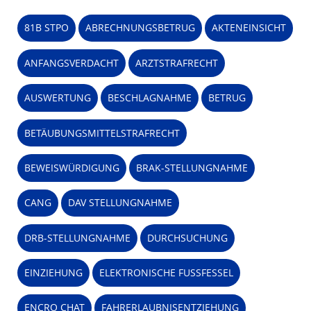
81B STPO
ABRECHNUNGSBETRUG
AKTENEINSICHT
ANFANGSVERDACHT
ARZTSTRAFRECHT
AUSWERTUNG
BESCHLAGNAHME
BETRUG
BETÄUBUNGSMITTELSTRAFRECHT
BEWEISWÜRDIGUNG
BRAK-STELLUNGNAHME
CANG
DAV STELLUNGNAHME
DRB-STELLUNGNAHME
DURCHSUCHUNG
EINZIEHUNG
ELEKTRONISCHE FUSSFESSEL
ENCRO CHAT
FAHRERLAUBNISENTZIEHUNG