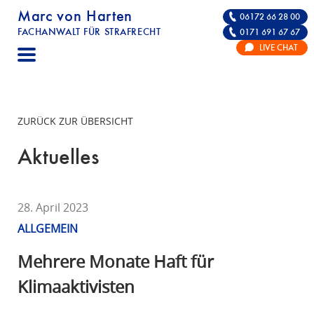
Marc von Harten
06172 66 28 00
FACHANWALT FÜR STRAFRECHT
0171 691 67 67
STRAFRECHT | RECHTSANWALT FÜR DIE VE
LIVE CHAT
F
A
C
H
ZURÜCK ZUR ÜBERSICHT
A
N
Aktuelles
W
A
L
28. April 2023
T
ALLGEMEIN
F
Ü
Mehrere Monate Haft für
R
Klimaaktivisten
S
T