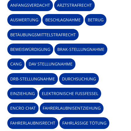
ANFANGSVERDACHT
ARZTSTRAFRECHT
AUSWERTUNG
BESCHLAGNAHME
BETRUG
BETÄUBUNGSMITTELSTRAFRECHT
BEWEISWÜRDIGUNG
BRAK-STELLUNGNAHME
CANG
DAV STELLUNGNAHME
DRB-STELLUNGNAHME
DURCHSUCHUNG
EINZIEHUNG
ELEKTRONISCHE FUSSFESSEL
ENCRO CHAT
FAHRERLAUBNISENTZIEHUNG
FAHRERLAUBNISRECHT
FAHRLÄSSIGE TÖTUNG