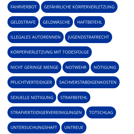
FAHRVERBOT
GEFÄHRLICHE KÖRPERVERLETZUNG
GELDSTRAFE
GELDWÄSCHE
HAFTBEFEHL
ILLEGALES AUTORENNEN
JUGENDSTRAFRECHT
KÖRPERVERLETZUNG MIT TODESFOLGE
NICHT GERINGE MENGE
NOTWEHR
NÖTIGUNG
PFLICHTVERTEIDIGER
SACHVERSTÄBDIGENKOSTEN
SEXUELLE NÖTIGUNG
STRAFBEFEHL
STRAFVERTEIDIGERVEREINIGUNGEN
TOTSCHLAG
UNTERSUCHUNGSHAFT
UNTREUE