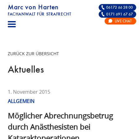
Marc von Harten
06172 66 28 00
FACHANWALT FÜR STRAFRECHT
0171 691 67 67
STRAFRECHT | RECHTSANWALT FÜR DIE VE
LIVE CHAT
F
A
C
H
ZURÜCK ZUR ÜBERSICHT
A
N
Aktuelles
W
A
L
1. November 2015
T
ALLGEMEIN
F
Ü
Möglicher Abrechnungsbetrug
R
durch Anästhesisten bei
S
Kataraktoperationen
T