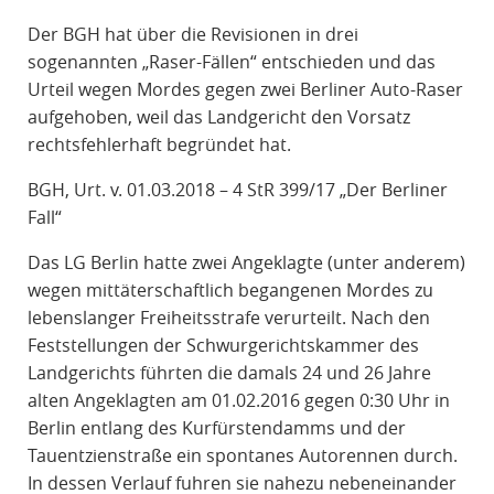
R
Der BGH hat über die Revisionen in drei
A
sogenannten „Raser-Fällen“ entschieden und das
F
Urteil wegen Mordes gegen zwei Berliner Auto-Raser
R
aufgehoben, weil das Landgericht den Vorsatz
E
rechtsfehlerhaft begründet hat.
C
H
BGH, Urt. v. 01.03.2018 – 4 StR 399/17 „Der Berliner
T
Fall“
Das LG Berlin hatte zwei Angeklagte (unter anderem)
wegen mittäterschaftlich begangenen Mordes zu
lebenslanger Freiheitsstrafe verurteilt. Nach den
Feststellungen der Schwurgerichtskammer des
Landgerichts führten die damals 24 und 26 Jahre
alten Angeklagten am 01.02.2016 gegen 0:30 Uhr in
Berlin entlang des Kurfürstendamms und der
Tauentzienstraße ein spontanes Autorennen durch.
In dessen Verlauf fuhren sie nahezu nebeneinander