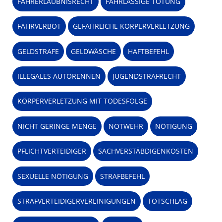
FAHRERLAUBNISRECHT
FAHRLÄSSIGE TÖTUNG
FAHRVERBOT
GEFÄHRLICHE KÖRPERVERLETZUNG
GELDSTRAFE
GELDWÄSCHE
HAFTBEFEHL
ILLEGALES AUTORENNEN
JUGENDSTRAFRECHT
KÖRPERVERLETZUNG MIT TODESFOLGE
NICHT GERINGE MENGE
NOTWEHR
NÖTIGUNG
PFLICHTVERTEIDIGER
SACHVERSTÄBDIGENKOSTEN
SEXUELLE NÖTIGUNG
STRAFBEFEHL
STRAFVERTEIDIGERVEREINIGUNGEN
TOTSCHLAG