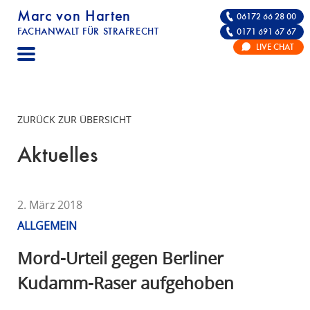
Marc von Harten
06172 66 28 00
FACHANWALT FÜR STRAFRECHT
0171 691 67 67
STRAFRECHT | RECHTSANWALT FÜR DIE VE
LIVE CHAT
F
A
C
H
ZURÜCK ZUR ÜBERSICHT
A
N
Aktuelles
W
A
L
2. März 2018
T
ALLGEMEIN
F
Ü
Mord-Urteil gegen Berliner
R
Kudamm-Raser aufgehoben
S
T