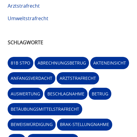
Arztstrafrecht
Umweltstrafrecht
SCHLAGWORTE
81B STPO
ABRECHNUNGSBETRUG
AKTENEINSICHT
ANFANGSVERDACHT
ARZTSTRAFRECHT
AUSWERTUNG
BESCHLAGNAHME
BETRUG
BETÄUBUNGSMITTELSTRAFRECHT
BEWEISWÜRDIGUNG
BRAK-STELLUNGNAHME