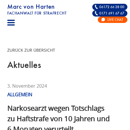
Marc von Harten
06172 66 28 00
FACHANWALT FÜR STRAFRECHT
0171 691 67 67
STRAFRECHT | RECHTSANWALT FÜR DIE VE
LIVE CHAT
F
A
C
H
ZURÜCK ZUR ÜBERSICHT
A
N
Aktuelles
W
A
L
3. November 2024
T
ALLGEMEIN
F
Ü
Narkosearzt wegen Totschlags
R
zu Haftstrafe von 10 Jahren und
S
6 Monaten verurteilt
T