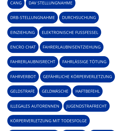
CANG
DAV STELLUNGNAHME
DRB-STELLUNGNAHME
DURCHSUCHUNG
EINZIEHUNG
ELEKTRONISCHE FUSSFESSEL
ENCRO CHAT
FAHRERLAUBNISENTZIEHUNG
FAHRERLAUBNISRECHT
FAHRLÄSSIGE TÖTUNG
FAHRVERBOT
GEFÄHRLICHE KÖRPERVERLETZUNG
GELDSTRAFE
GELDWÄSCHE
HAFTBEFEHL
ILLEGALES AUTORENNEN
JUGENDSTRAFRECHT
KÖRPERVERLETZUNG MIT TODESFOLGE