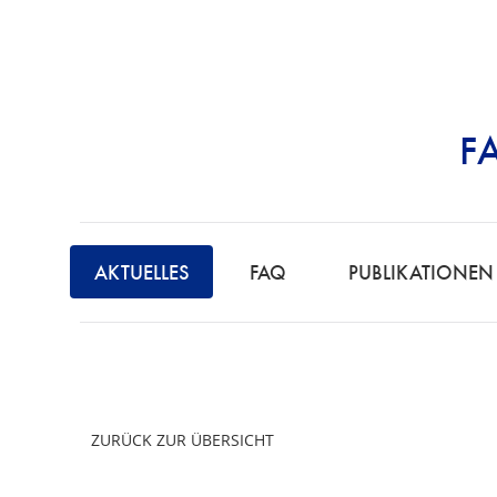
F
STRAFRECHT | 
F
A
AKTUELLES
FAQ
PUBLIKATIONEN
C
H
A
N
W
ZURÜCK ZUR ÜBERSICHT
A
L