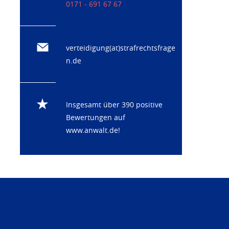
0171 - 691 67 67
verteidigung(at)strafrechtsfrage
n.de
Insgesamt über 390 positive
Bewertungen auf
www.anwalt.de
!