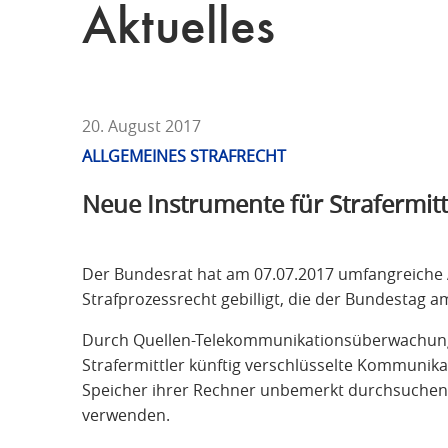
T
Aktuelles
F
Ü
R
S
T
20. August 2017
R
ALLGEMEINES STRAFRECHT
A
Neue Instrumente für Strafermitt
F
R
E
Der Bundesrat hat am 07.07.2017 umfangreiche 
C
Strafprozessrecht gebilligt, die der Bundestag a
H
T
Durch Quellen-Telekommunikationsüberwachun
Strafermittler künftig verschlüsselte Kommunik
Speicher ihrer Rechner unbemerkt durchsuchen.
verwenden.