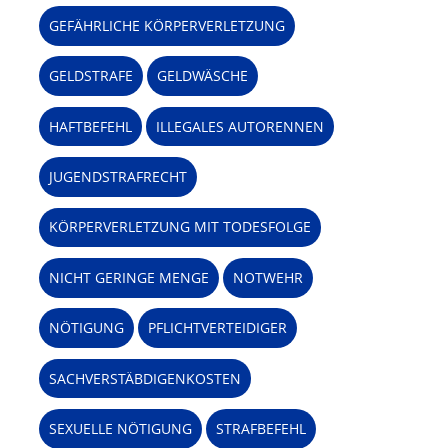
GEFÄHRLICHE KÖRPERVERLETZUNG
GELDSTRAFE
GELDWÄSCHE
HAFTBEFEHL
ILLEGALES AUTORENNEN
JUGENDSTRAFRECHT
KÖRPERVERLETZUNG MIT TODESFOLGE
NICHT GERINGE MENGE
NOTWEHR
NÖTIGUNG
PFLICHTVERTEIDIGER
SACHVERSTÄBDIGENKOSTEN
SEXUELLE NÖTIGUNG
STRAFBEFEHL