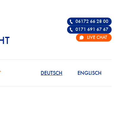
06172 66 28 00
0171 691 67 67
LIVE CHAT
HT
R DIE VERTEIDIGU
T
DEUTSCH
ENGLISCH