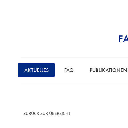
F
STRAFRECHT | 
F
A
AKTUELLES
FAQ
PUBLIKATIONEN
C
H
A
N
W
ZURÜCK ZUR ÜBERSICHT
A
L