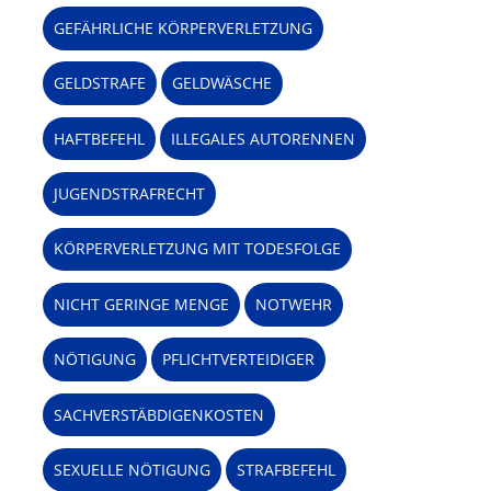
GEFÄHRLICHE KÖRPERVERLETZUNG
GELDSTRAFE
GELDWÄSCHE
HAFTBEFEHL
ILLEGALES AUTORENNEN
JUGENDSTRAFRECHT
KÖRPERVERLETZUNG MIT TODESFOLGE
NICHT GERINGE MENGE
NOTWEHR
NÖTIGUNG
PFLICHTVERTEIDIGER
SACHVERSTÄBDIGENKOSTEN
SEXUELLE NÖTIGUNG
STRAFBEFEHL