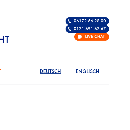
06172 66 28 00
0171 691 67 67
LIVE CHAT
HT
R DIE VERTEIDIGU
T
DEUTSCH
ENGLISCH