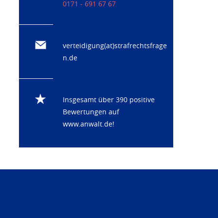
0171 - 691 67 67
verteidigung(at)strafrechtsfrage
n.de
Insgesamt über 390 positive
Bewertungen auf
www.anwalt.de
!