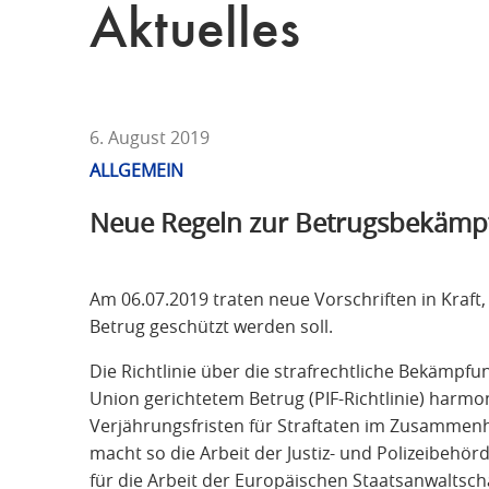
T
Aktuelles
F
Ü
R
S
T
6. August 2019
R
ALLGEMEIN
A
Neue Regeln zur Betrugsbekämpf
F
R
E
Am 06.07.2019 traten neue Vorschriften in Kraft
C
Betrug geschützt werden soll.
H
T
Die Richtlinie über die strafrechtliche Bekämpfu
Union gerichtetem Betrug (PIF-Richtlinie) harmo
Verjährungsfristen für Straftaten im Zusammen
macht so die Arbeit der Justiz- und Polizeibehörd
für die Arbeit der Europäischen Staatsanwaltscha