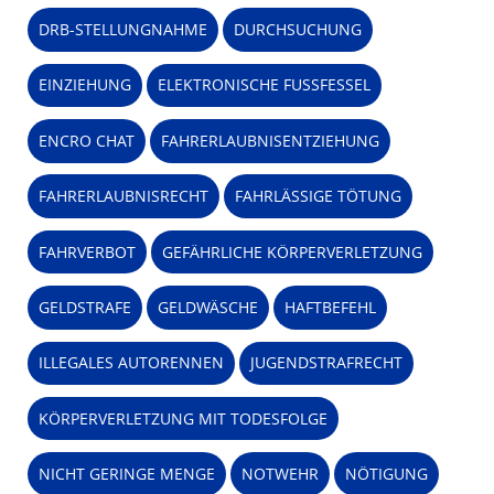
DRB-STELLUNGNAHME
DURCHSUCHUNG
EINZIEHUNG
ELEKTRONISCHE FUSSFESSEL
ENCRO CHAT
FAHRERLAUBNISENTZIEHUNG
FAHRERLAUBNISRECHT
FAHRLÄSSIGE TÖTUNG
FAHRVERBOT
GEFÄHRLICHE KÖRPERVERLETZUNG
GELDSTRAFE
GELDWÄSCHE
HAFTBEFEHL
ILLEGALES AUTORENNEN
JUGENDSTRAFRECHT
KÖRPERVERLETZUNG MIT TODESFOLGE
NICHT GERINGE MENGE
NOTWEHR
NÖTIGUNG