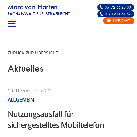
Marc von Harten
06172 66 28 00
FACHANWALT FÜR STRAFRECHT
0171 691 67 67
STRAFRECHT | RECHTSANWALT FÜR DIE VE
LIVE CHAT
F
A
C
H
ZURÜCK ZUR ÜBERSICHT
A
N
Aktuelles
W
A
L
19. Dezember 2024
T
ALLGEMEIN
F
Ü
Nutzungsausfall für
R
sichergestelltes Mobiltelefon
S
T