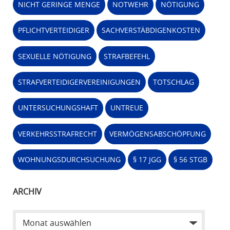
NICHT GERINGE MENGE
NOTWEHR
NÖTIGUNG
PFLICHTVERTEIDIGER
SACHVERSTÄBDIGENKOSTEN
SEXUELLE NÖTIGUNG
STRAFBEFEHL
STRAFVERTEIDIGERVEREINIGUNGEN
TOTSCHLAG
UNTERSUCHUNGSHAFT
UNTREUE
VERKEHRSSTRAFRECHT
VERMÖGENSABSCHÖPFUNG
WOHNUNGSDURCHSUCHUNG
§ 17 JGG
§ 56 STGB
ARCHIV