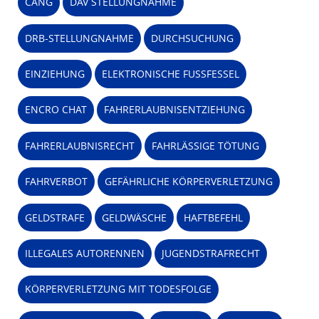
CANG
DAV STELLUNGNAHME
DRB-STELLUNGNAHME
DURCHSUCHUNG
EINZIEHUNG
ELEKTRONISCHE FUSSFESSEL
ENCRO CHAT
FAHRERLAUBNISENTZIEHUNG
FAHRERLAUBNISRECHT
FAHRLÄSSIGE TÖTUNG
FAHRVERBOT
GEFÄHRLICHE KÖRPERVERLETZUNG
GELDSTRAFE
GELDWÄSCHE
HAFTBEFEHL
ILLEGALES AUTORENNEN
JUGENDSTRAFRECHT
KÖRPERVERLETZUNG MIT TODESFOLGE