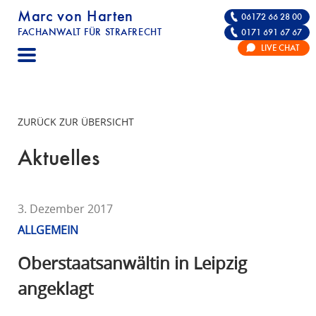
Marc von Harten
06172 66 28 00
FACHANWALT FÜR STRAFRECHT
0171 691 67 67
STRAFRECHT | RECHTSANWALT FÜR DIE VE
LIVE CHAT
F
A
C
H
ZURÜCK ZUR ÜBERSICHT
A
N
Aktuelles
W
A
L
3. Dezember 2017
T
ALLGEMEIN
F
Ü
Oberstaatsanwältin in Leipzig
R
angeklagt
S
T