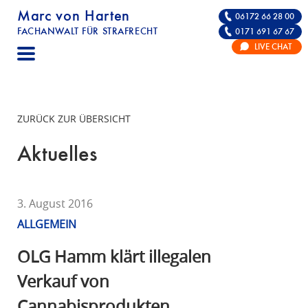
Marc von Harten
06172 66 28 00
FACHANWALT FÜR STRAFRECHT
0171 691 67 67
STRAFRECHT | RECHTSANWALT FÜR DIE VE
LIVE CHAT
F
A
C
H
ZURÜCK ZUR ÜBERSICHT
A
N
Aktuelles
W
A
L
3. August 2016
T
ALLGEMEIN
F
Ü
OLG Hamm klärt illegalen
R
Verkauf von
S
Cannabisprodukten
T