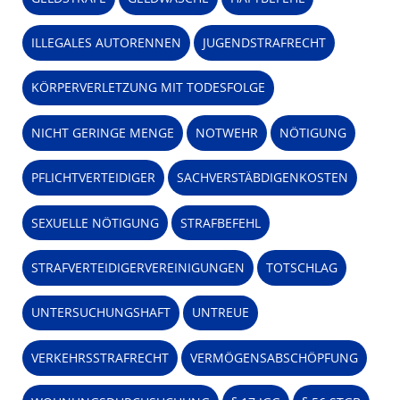
ILLEGALES AUTORENNEN
JUGENDSTRAFRECHT
KÖRPERVERLETZUNG MIT TODESFOLGE
NICHT GERINGE MENGE
NOTWEHR
NÖTIGUNG
PFLICHTVERTEIDIGER
SACHVERSTÄBDIGENKOSTEN
SEXUELLE NÖTIGUNG
STRAFBEFEHL
STRAFVERTEIDIGERVEREINIGUNGEN
TOTSCHLAG
UNTERSUCHUNGSHAFT
UNTREUE
VERKEHRSSTRAFRECHT
VERMÖGENSABSCHÖPFUNG