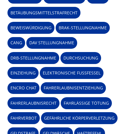
BETÄUBUNGSMITTELSTRAFRECHT
BEWEISWÜRDIGUNG
BRAK-STELLUNGNAHME
CANG
DAV STELLUNGNAHME
DRB-STELLUNGNAHME
DURCHSUCHUNG
EINZIEHUNG
ELEKTRONISCHE FUSSFESSEL
ENCRO CHAT
FAHRERLAUBNISENTZIEHUNG
FAHRERLAUBNISRECHT
FAHRLÄSSIGE TÖTUNG
FAHRVERBOT
GEFÄHRLICHE KÖRPERVERLETZUNG
GELDSTRAFE
GELDWÄSCHE
HAFTBEFEHL