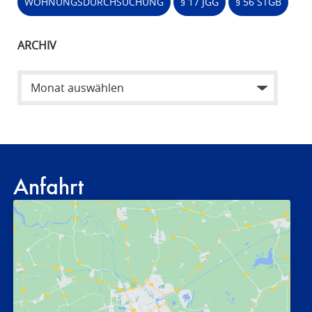
WOHNUNGSDURCHSUCHUNG
§ 17 JGG
§ 56 STGB
ARCHIV
Anfahrt