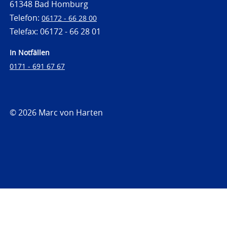
61348 Bad Homburg
Telefon:
06172 - 66 28 00
Telefax: 06172 - 66 28 01
In Notfällen
0171 - 691 67 67
© 2026 Marc von Harten
https://www.strafrechtsfragen.de
https://www.strafrechtsfragen.de/wp-
content/themes/toolbox