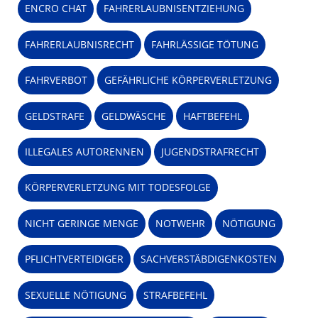
ENCRO CHAT
FAHRERLAUBNISENTZIEHUNG
FAHRERLAUBNISRECHT
FAHRLÄSSIGE TÖTUNG
FAHRVERBOT
GEFÄHRLICHE KÖRPERVERLETZUNG
GELDSTRAFE
GELDWÄSCHE
HAFTBEFEHL
ILLEGALES AUTORENNEN
JUGENDSTRAFRECHT
KÖRPERVERLETZUNG MIT TODESFOLGE
NICHT GERINGE MENGE
NOTWEHR
NÖTIGUNG
PFLICHTVERTEIDIGER
SACHVERSTÄBDIGENKOSTEN
SEXUELLE NÖTIGUNG
STRAFBEFEHL