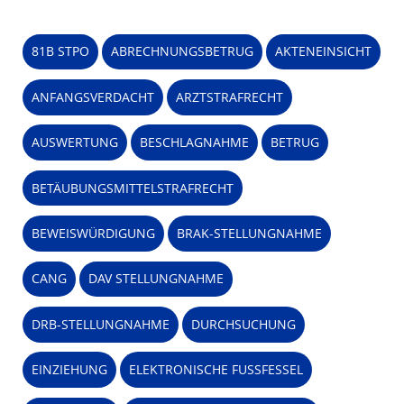
81B STPO
ABRECHNUNGSBETRUG
AKTENEINSICHT
ANFANGSVERDACHT
ARZTSTRAFRECHT
AUSWERTUNG
BESCHLAGNAHME
BETRUG
BETÄUBUNGSMITTELSTRAFRECHT
BEWEISWÜRDIGUNG
BRAK-STELLUNGNAHME
CANG
DAV STELLUNGNAHME
DRB-STELLUNGNAHME
DURCHSUCHUNG
EINZIEHUNG
ELEKTRONISCHE FUSSFESSEL