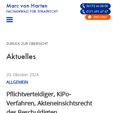
Marc von Harten
06172 66 28 00
FACHANWALT FÜR STRAFRECHT
0171 691 67 67
STRAFRECHT | RECHTSANWALT FÜR DIE VE
LIVE CHAT
F
A
C
H
ZURÜCK ZUR ÜBERSICHT
A
N
Aktuelles
W
A
L
20. Oktober 2024
T
ALLGEMEIN
F
Ü
Pflichtverteidiger, KiPo-
R
Verfahren, Akteneinsichtsrecht
S
des Beschuldigten,
T