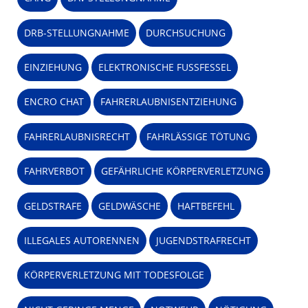
DRB-STELLUNGNAHME
DURCHSUCHUNG
EINZIEHUNG
ELEKTRONISCHE FUSSFESSEL
ENCRO CHAT
FAHRERLAUBNISENTZIEHUNG
FAHRERLAUBNISRECHT
FAHRLÄSSIGE TÖTUNG
FAHRVERBOT
GEFÄHRLICHE KÖRPERVERLETZUNG
GELDSTRAFE
GELDWÄSCHE
HAFTBEFEHL
ILLEGALES AUTORENNEN
JUGENDSTRAFRECHT
KÖRPERVERLETZUNG MIT TODESFOLGE