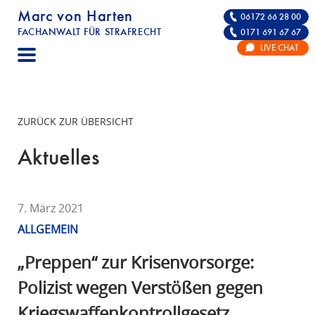
Marc von Harten
06172 66 28 00
FACHANWALT FÜR STRAFRECHT
0171 691 67 67
STRAFRECHT | RECHTSANWALT FÜR DIE VE
LIVE CHAT
F
A
C
H
ZURÜCK ZUR ÜBERSICHT
A
N
Aktuelles
W
A
L
7. März 2021
T
ALLGEMEIN
F
Ü
„Preppen“ zur Krisenvorsorge:
R
Polizist wegen Verstößen gegen
S
Kriegswaffenkontrollgesetz,
T