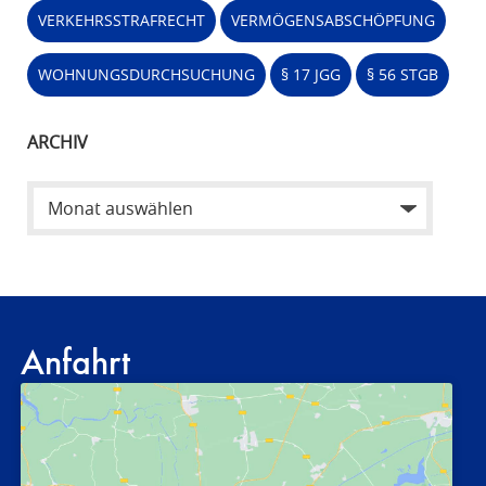
VERKEHRSSTRAFRECHT
VERMÖGENSABSCHÖPFUNG
WOHNUNGSDURCHSUCHUNG
§ 17 JGG
§ 56 STGB
ARCHIV
Anfahrt