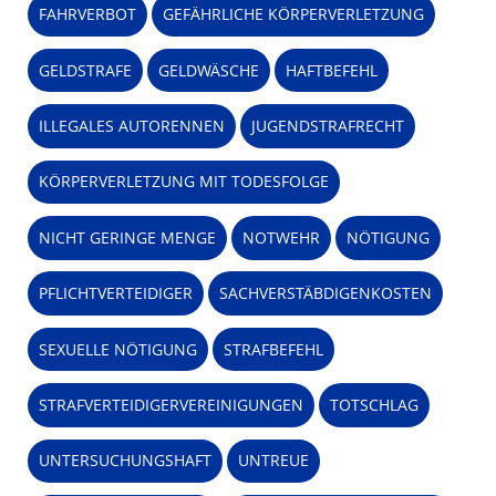
FAHRVERBOT
GEFÄHRLICHE KÖRPERVERLETZUNG
GELDSTRAFE
GELDWÄSCHE
HAFTBEFEHL
ILLEGALES AUTORENNEN
JUGENDSTRAFRECHT
KÖRPERVERLETZUNG MIT TODESFOLGE
NICHT GERINGE MENGE
NOTWEHR
NÖTIGUNG
PFLICHTVERTEIDIGER
SACHVERSTÄBDIGENKOSTEN
SEXUELLE NÖTIGUNG
STRAFBEFEHL
STRAFVERTEIDIGERVEREINIGUNGEN
TOTSCHLAG
UNTERSUCHUNGSHAFT
UNTREUE