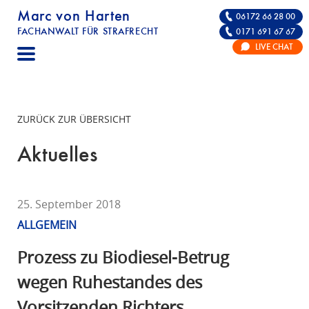
Marc von Harten
06172 66 28 00
FACHANWALT FÜR STRAFRECHT
0171 691 67 67
STRAFRECHT | RECHTSANWALT FÜR DIE VE
LIVE CHAT
F
A
C
H
ZURÜCK ZUR ÜBERSICHT
A
N
Aktuelles
W
A
L
25. September 2018
T
ALLGEMEIN
F
Ü
Prozess zu Biodiesel-Betrug
R
wegen Ruhestandes des
S
Vorsitzenden Richters
T