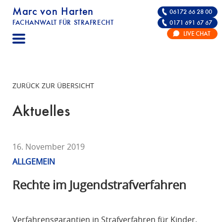
Marc von Harten
06172 66 28 00
FACHANWALT FÜR STRAFRECHT
0171 691 67 67
STRAFRECHT | RECHTSANWALT FÜR DIE VE
LIVE CHAT
F
A
C
H
ZURÜCK ZUR ÜBERSICHT
A
N
Aktuelles
W
A
L
16. November 2019
T
ALLGEMEIN
F
Ü
Rechte im Jugendstrafverfahren
R
S
T
Verfahrensgarantien in Strafverfahren für Kinder,