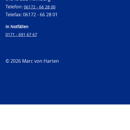
Telefon:
06172 - 66 28 00
Telefax: 06172 - 66 28 01
In Notfällen
0171 - 691 67 67
© 2026 Marc von Harten
https://www.strafrechtsfragen.de
https://www.strafrechtsfragen.de/wp-
content/themes/toolbox