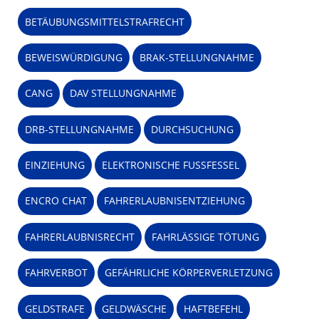
BETÄUBUNGSMITTELSTRAFRECHT
BEWEISWÜRDIGUNG
BRAK-STELLUNGNAHME
CANG
DAV STELLUNGNAHME
DRB-STELLUNGNAHME
DURCHSUCHUNG
EINZIEHUNG
ELEKTRONISCHE FUSSFESSEL
ENCRO CHAT
FAHRERLAUBNISENTZIEHUNG
FAHRERLAUBNISRECHT
FAHRLÄSSIGE TÖTUNG
FAHRVERBOT
GEFÄHRLICHE KÖRPERVERLETZUNG
GELDSTRAFE
GELDWÄSCHE
HAFTBEFEHL