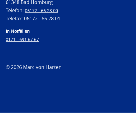
61348 Bad Homburg
Telefon:
06172 - 66 28 00
Telefax: 06172 - 66 28 01
In Notfällen
0171 - 691 67 67
© 2026 Marc von Harten
https://www.strafrechtsfragen.de
https://www.strafrechtsfragen.de/wp-
content/themes/toolbox