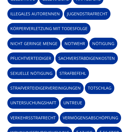
ILLEGALES AUTORENNEN
JUGENDSTRAFRECHT
KÖRPERVERLETZUNG MIT TODESFOLGE
NICHT GERINGE MENGE
NOTWEHR
NÖTIGUNG
PFLICHTVERTEIDIGER
SACHVERSTÄBDIGENKOSTEN
SEXUELLE NÖTIGUNG
STRAFBEFEHL
STRAFVERTEIDIGERVEREINIGUNGEN
TOTSCHLAG
UNTERSUCHUNGSHAFT
UNTREUE
VERKEHRSSTRAFRECHT
VERMÖGENSABSCHÖPFUNG