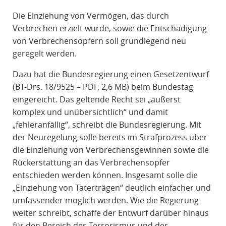
R
Die Einziehung von Vermögen, das durch
A
Verbrechen erzielt wurde, sowie die Entschädigung
F
von Verbrechensopfern soll grundlegend neu
R
geregelt werden.
E
C
Dazu hat die Bundesregierung einen Gesetzentwurf
H
(BT-Drs. 18/9525 – PDF, 2,6 MB) beim Bundestag
T
eingereicht. Das geltende Recht sei „äußerst
komplex und unübersichtlich“ und damit
„fehleranfällig“, schreibt die Bundesregierung. Mit
der Neuregelung solle bereits im Strafprozess über
die Einziehung von Verbrechensgewinnen sowie die
Rückerstattung an das Verbrechensopfer
entschieden werden können. Insgesamt solle die
„Einziehung von Taterträgen“ deutlich einfacher und
umfassender möglich werden. Wie die Regierung
weiter schreibt, schaffe der Entwurf darüber hinaus
für den Bereich des Terrorismus und der