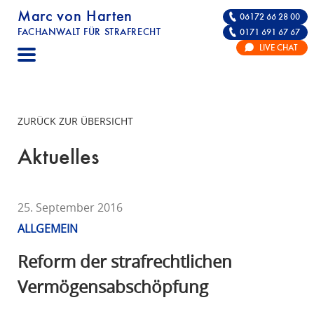
Marc von Harten
06172 66 28 00
FACHANWALT FÜR STRAFRECHT
0171 691 67 67
STRAFRECHT | RECHTSANWALT FÜR DIE VE
LIVE CHAT
F
A
C
H
ZURÜCK ZUR ÜBERSICHT
A
N
Aktuelles
W
A
L
25. September 2016
T
ALLGEMEIN
F
Ü
Reform der strafrechtlichen
R
Vermögensabschöpfung
S
T