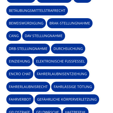
BETÄUBUNGSMITTELSTRAFRECHT
BEWEISWÜRDIGUNG
BRAK-STELLUNGNAHME
CANG
DAV STELLUNGNAHME
DRB-STELLUNGNAHME
DURCHSUCHUNG
EINZIEHUNG
ELEKTRONISCHE FUSSFESSEL
ENCRO CHAT
FAHRERLAUBNISENTZIEHUNG
FAHRERLAUBNISRECHT
FAHRLÄSSIGE TÖTUNG
FAHRVERBOT
GEFÄHRLICHE KÖRPERVERLETZUNG
GELDSTRAFE
GELDWÄSCHE
HAFTBEFEHL