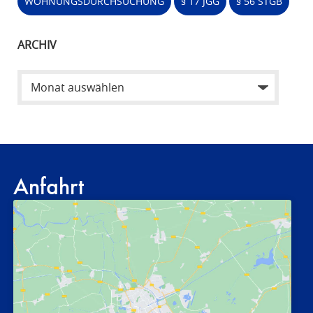
WOHNUNGSDURCHSUCHUNG
§ 17 JGG
§ 56 STGB
ARCHIV
Anfahrt