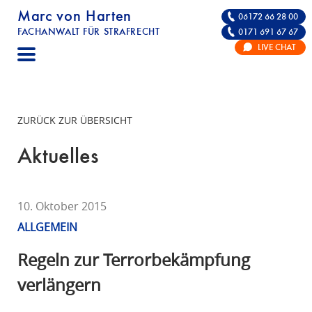
Marc von Harten
06172 66 28 00
FACHANWALT FÜR STRAFRECHT
0171 691 67 67
STRAFRECHT | RECHTSANWALT FÜR DIE VE
LIVE CHAT
F
A
C
H
ZURÜCK ZUR ÜBERSICHT
A
N
Aktuelles
W
A
L
10. Oktober 2015
T
ALLGEMEIN
F
Ü
Regeln zur Terrorbekämpfung
R
verlängern
S
T