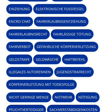
EINZIEHUNG
ELEKTRONISCHE FUSSFESSEL
ENCRO CHAT
FAHRERLAUBNISENTZIEHUNG
FAHRERLAUBNISRECHT
FAHRLÄSSIGE TÖTUNG
FAHRVERBOT
GEFÄHRLICHE KÖRPERVERLETZUNG
GELDSTRAFE
GELDWÄSCHE
HAFTBEFEHL
ILLEGALES AUTORENNEN
JUGENDSTRAFRECHT
KÖRPERVERLETZUNG MIT TODESFOLGE
NICHT GERINGE MENGE
NOTWEHR
NÖTIGUNG
PFLICHTVERTEIDIGER
SACHVERSTÄBDIGENKOSTEN