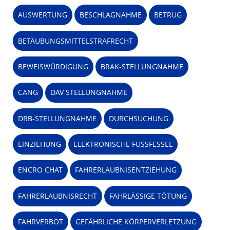
AUSWERTUNG
BESCHLAGNAHME
BETRUG
BETÄUBUNGSMITTELSTRAFRECHT
BEWEISWÜRDIGUNG
BRAK-STELLUNGNAHME
CANG
DAV STELLUNGNAHME
DRB-STELLUNGNAHME
DURCHSUCHUNG
EINZIEHUNG
ELEKTRONISCHE FUSSFESSEL
ENCRO CHAT
FAHRERLAUBNISENTZIEHUNG
FAHRERLAUBNISRECHT
FAHRLÄSSIGE TÖTUNG
FAHRVERBOT
GEFÄHRLICHE KÖRPERVERLETZUNG