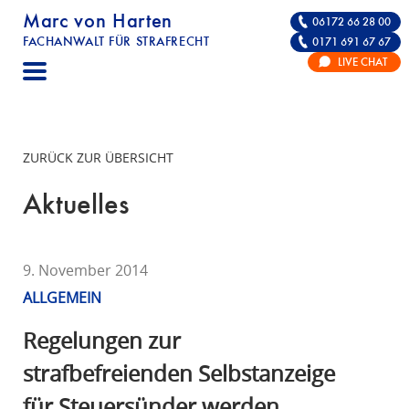
Marc von Harten
06172 66 28 00
FACHANWALT FÜR STRAFRECHT
0171 691 67 67
STRAFRECHT | RECHTSANWALT FÜR DIE VE
LIVE CHAT
F
A
C
H
ZURÜCK ZUR ÜBERSICHT
A
N
Aktuelles
W
A
L
9. November 2014
T
ALLGEMEIN
F
Ü
Regelungen zur
R
strafbefreienden Selbstanzeige
S
für Steuersünder werden
T