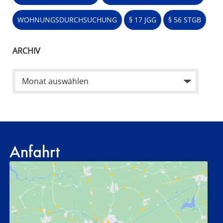
WOHNUNGSDURCHSUCHUNG
§ 17 JGG
§ 56 STGB
ARCHIV
Anfahrt