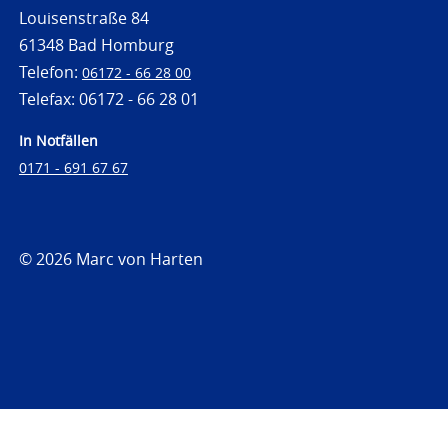
Louisenstraße 84
61348 Bad Homburg
Telefon:
06172 - 66 28 00
Telefax: 06172 - 66 28 01
In Notfällen
0171 - 691 67 67
© 2026 Marc von Harten
https://www.strafrechtsfragen.de
https://www.strafrechtsfragen.de/wp-
content/themes/toolbox