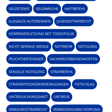
GELDSTRAFE
GELDWÄSCHE
HAFTBEFEHL
ILLEGALES AUTORENNEN
JUGENDSTRAFRECHT
KÖRPERVERLETZUNG MIT TODESFOLGE
NICHT GERINGE MENGE
NOTWEHR
NÖTIGUNG
PFLICHTVERTEIDIGER
SACHVERSTÄBDIGENKOSTEN
SEXUELLE NÖTIGUNG
STRAFBEFEHL
STRAFVERTEIDIGERVEREINIGUNGEN
TOTSCHLAG
UNTERSUCHUNGSHAFT
UNTREUE
VERKEHRSSTRAFRECHT
VERMÖGENSABSCHÖPFUNG