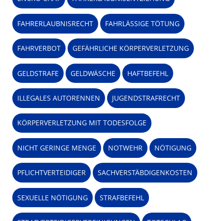
FAHRERLAUBNISRECHT
FAHRLÄSSIGE TÖTUNG
FAHRVERBOT
GEFÄHRLICHE KÖRPERVERLETZUNG
GELDSTRAFE
GELDWÄSCHE
HAFTBEFEHL
ILLEGALES AUTORENNEN
JUGENDSTRAFRECHT
KÖRPERVERLETZUNG MIT TODESFOLGE
NICHT GERINGE MENGE
NOTWEHR
NÖTIGUNG
PFLICHTVERTEIDIGER
SACHVERSTÄBDIGENKOSTEN
SEXUELLE NÖTIGUNG
STRAFBEFEHL