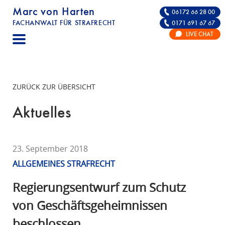
Marc von Harten
06172 66 28 00
FACHANWALT FÜR STRAFRECHT
0171 691 67 67
STRAFRECHT | RECHTSANWALT FÜR DIE VE
LIVE CHAT
F
A
C
H
ZURÜCK ZUR ÜBERSICHT
A
N
Aktuelles
W
A
L
23. September 2018
T
ALLGEMEINES STRAFRECHT
F
Ü
Regierungsentwurf zum Schutz
R
von Geschäftsgeheimnissen
S
beschlossen
T