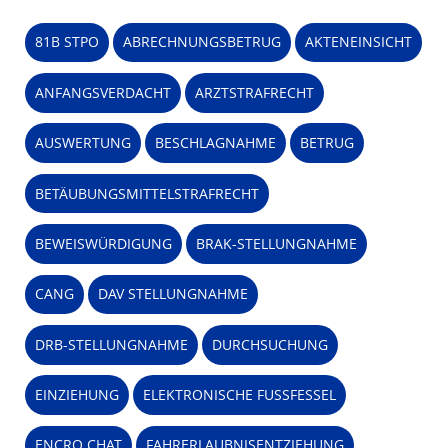
81B STPO
ABRECHNUNGSBETRUG
AKTENEINSICHT
ANFANGSVERDACHT
ARZTSTRAFRECHT
AUSWERTUNG
BESCHLAGNAHME
BETRUG
BETÄUBUNGSMITTELSTRAFRECHT
BEWEISWÜRDIGUNG
BRAK-STELLUNGNAHME
CANG
DAV STELLUNGNAHME
DRB-STELLUNGNAHME
DURCHSUCHUNG
EINZIEHUNG
ELEKTRONISCHE FUSSFESSEL
ENCRO CHAT
FAHRERLAUBNISENTZIEHUNG