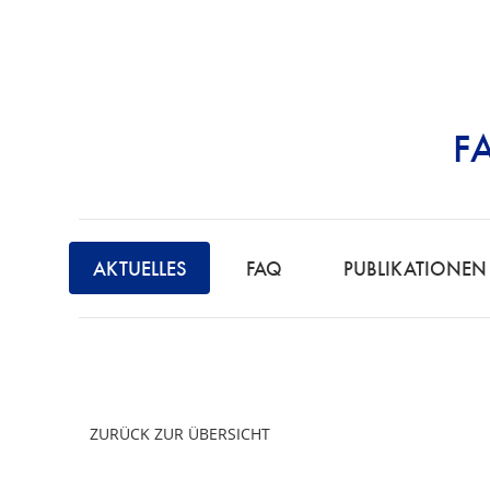
F
STRAFRECHT | 
F
A
AKTUELLES
FAQ
PUBLIKATIONEN
C
H
A
N
W
ZURÜCK ZUR ÜBERSICHT
A
L