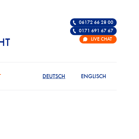
06172 66 28 00
0171 691 67 67
LIVE CHAT
HT
R DIE VERTEIDIGU
T
DEUTSCH
ENGLISCH