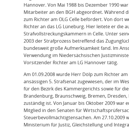
Hannover. Von Mai 1988 bis Dezember 1990 war H
Mitarbeiter an den BGH abgeordnet. Während d
zum Richter am OLG Celle befördert. Von dort we
Richter an das LG Lüneburg. Hier leitete er die a
Strafvollstreckungskammern in Celle. Unter sei
2003 der Strafprozess betreffend das Zugunglüc
bundesweit große Aufmerksamkeit fand. Im Ans
Verwendung im Niedersächsischen Justizministe
Vorsitzender Richter am LG Hannover tätig.
Am 01.09.2008 wurde Herr Dölp zum Richter am 
ansässigen 5. Strafsenat zugewiesen, der im Wes
für den Bezirk des Kammergerichts sowie für die
Brandenburg, Braunschweig, Bremen, Dresden,
zuständig ist. Von Januar bis Oktober 2009 war e
Mitglied in den Senaten für Wirtschaftsprüfersa
Steuerbevollmächtigtensachen. Am 27.10.2009 w
Ministerium für Justiz, Gleichstellung und Integ