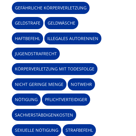
GEFÄHRLICHE KÖRPERVERLETZUNG
GELDSTRAFE
GELDWÄSCHE
HAFTBEFEHL
ILLEGALES AUTORENNEN
JUGENDSTRAFRECHT
KÖRPERVERLETZUNG MIT TODESFOLGE
NICHT GERINGE MENGE
NOTWEHR
NÖTIGUNG
PFLICHTVERTEIDIGER
SACHVERSTÄBDIGENKOSTEN
SEXUELLE NÖTIGUNG
STRAFBEFEHL