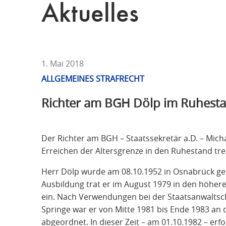
T
Aktuelles
F
Ü
R
S
T
1. Mai 2018
R
ALLGEMEINES STRAFRECHT
A
Richter am BGH Dölp im Ruhest
F
R
E
Der Richter am BGH – Staatssekretär a.D. – Mich
C
Erreichen der Altersgrenze in den Ruhestand tre
H
T
Herr Dölp wurde am 08.10.1952 in Osnabrück geb
Ausbildung trat er im August 1979 in den höher
ein. Nach Verwendungen bei der Staatsanwalts
Springe war er von Mitte 1981 bis Ende 1983 an 
abgeordnet. In dieser Zeit – am 01.10.1982 – er