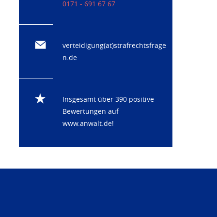
0171 - 691 67 67
verteidigung(at)strafrechtsfrage
n.de
Insgesamt über 390 positive
Bewertungen auf
www.anwalt.de
!