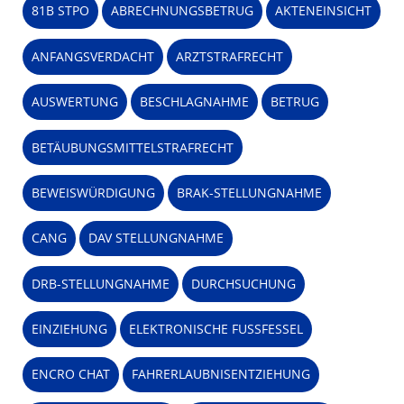
81B STPO
ABRECHNUNGSBETRUG
AKTENEINSICHT
ANFANGSVERDACHT
ARZTSTRAFRECHT
AUSWERTUNG
BESCHLAGNAHME
BETRUG
BETÄUBUNGSMITTELSTRAFRECHT
BEWEISWÜRDIGUNG
BRAK-STELLUNGNAHME
CANG
DAV STELLUNGNAHME
DRB-STELLUNGNAHME
DURCHSUCHUNG
EINZIEHUNG
ELEKTRONISCHE FUSSFESSEL
ENCRO CHAT
FAHRERLAUBNISENTZIEHUNG