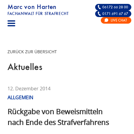
Marc von Harten
06172 66 28 00
FACHANWALT FÜR STRAFRECHT
0171 691 67 67
STRAFRECHT | RECHTSANWALT FÜR DIE VE
LIVE CHAT
F
A
C
H
ZURÜCK ZUR ÜBERSICHT
A
N
Aktuelles
W
A
L
12. Dezember 2014
T
ALLGEMEIN
F
Ü
Rückgabe von Beweismitteln
R
nach Ende des Strafverfahrens
S
T