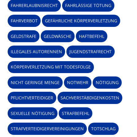
FAHRERLAUBNISRECHT
FAHRLÄSSIGE TÖTUNG
FAHRVERBOT
GEFÄHRLICHE KÖRPERVERLETZUNG
GELDSTRAFE
GELDWÄSCHE
HAFTBEFEHL
ILLEGALES AUTORENNEN
JUGENDSTRAFRECHT
KÖRPERVERLETZUNG MIT TODESFOLGE
NICHT GERINGE MENGE
NOTWEHR
NÖTIGUNG
PFLICHTVERTEIDIGER
SACHVERSTÄBDIGENKOSTEN
SEXUELLE NÖTIGUNG
STRAFBEFEHL
STRAFVERTEIDIGERVEREINIGUNGEN
TOTSCHLAG