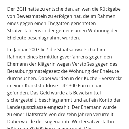
R
Der BGH hatte zu entscheiden, an wen die Rückgabe
A
von Beweismitteln zu erfolgen hat, die im Rahmen
F
eines gegen einen Ehegatten gerichteten
R
Strafverfahrens in der gemeinsamen Wohnung der
E
Eheleute beschlagnahmt wurden.
C
H
Im Januar 2007 ließ die Staatsanwaltschaft im
T
Rahmen eines Ermittlungsverfahrens gegen den
Ehemann der Klägerin wegen Verstoßes gegen das
Betäubungsmittelgesetz die Wohnung der Eheleute
durchsuchen. Dabei wurden in der Küche – versteckt
in einer Kunststoffdose – 42.300 Euro in bar
gefunden. Das Geld wurde als Beweismittel
sichergestellt, beschlagnahmt und auf ein Konto der
Landesjustizkasse eingezahlt. Der Ehemann wurde
zu einer Haftstrafe von dreizehn Jahren verurteilt.
Dabei wurde der sogenannte Wertersatzverfall in
Höhe von 30.500 Euro angeordnet. Die