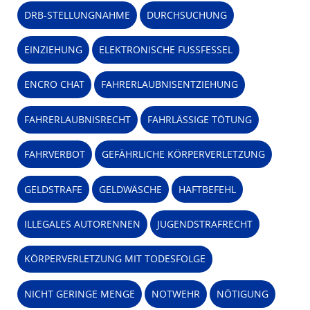
DRB-STELLUNGNAHME
DURCHSUCHUNG
EINZIEHUNG
ELEKTRONISCHE FUSSFESSEL
ENCRO CHAT
FAHRERLAUBNISENTZIEHUNG
FAHRERLAUBNISRECHT
FAHRLÄSSIGE TÖTUNG
FAHRVERBOT
GEFÄHRLICHE KÖRPERVERLETZUNG
GELDSTRAFE
GELDWÄSCHE
HAFTBEFEHL
ILLEGALES AUTORENNEN
JUGENDSTRAFRECHT
KÖRPERVERLETZUNG MIT TODESFOLGE
NICHT GERINGE MENGE
NOTWEHR
NÖTIGUNG