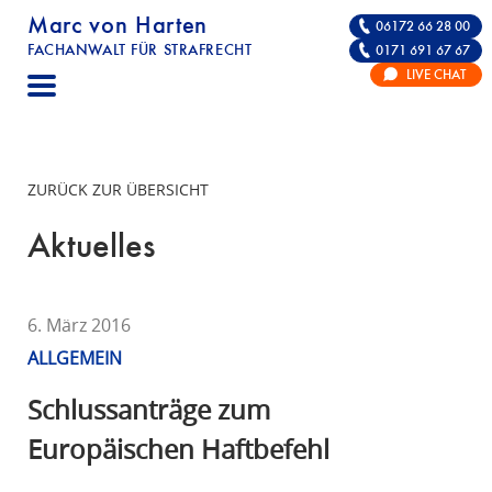
Marc von Harten
06172 66 28 00
FACHANWALT FÜR STRAFRECHT
0171 691 67 67
STRAFRECHT | RECHTSANWALT FÜR DIE VE
LIVE CHAT
F
A
C
H
ZURÜCK ZUR ÜBERSICHT
A
N
Aktuelles
W
A
L
6. März 2016
T
ALLGEMEIN
F
Ü
Schlussanträge zum
R
Europäischen Haftbefehl
S
T