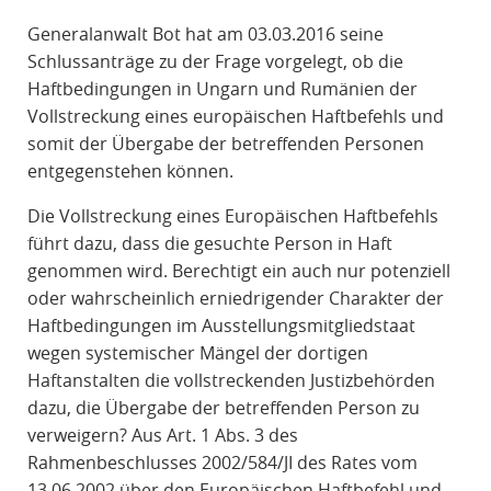
R
Generalanwalt Bot hat am 03.03.2016 seine
A
Schlussanträge zu der Frage vorgelegt, ob die
F
Haftbedingungen in Ungarn und Rumänien der
R
Vollstreckung eines europäischen Haftbefehls und
E
somit der Übergabe der betreffenden Personen
C
entgegenstehen können.
H
T
Die Vollstreckung eines Europäischen Haftbefehls
führt dazu, dass die gesuchte Person in Haft
genommen wird. Berechtigt ein auch nur potenziell
oder wahrscheinlich erniedrigender Charakter der
Haftbedingungen im Ausstellungsmitgliedstaat
wegen systemischer Mängel der dortigen
Haftanstalten die vollstreckenden Justizbehörden
dazu, die Übergabe der betreffenden Person zu
verweigern? Aus Art. 1 Abs. 3 des
Rahmenbeschlusses 2002/584/JI des Rates vom
13.06.2002 über den Europäischen Haftbefehl und