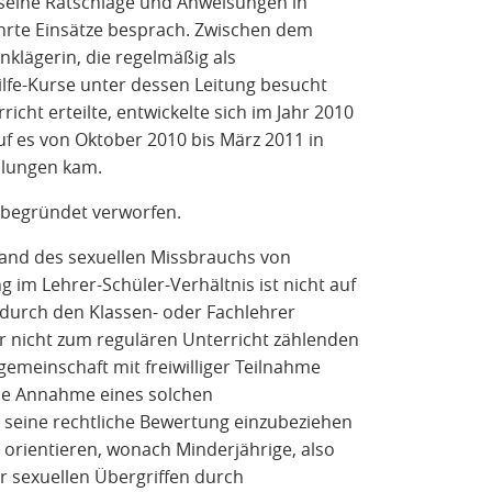
. seine Ratschläge und Anweisungen in
hrte Einsätze besprach. Zwischen dem
nklägerin, die regelmäßig als
ilfe-Kurse unter dessen Leitung besucht
icht erteilte, entwickelte sich im Jahr 2010
uf es von Oktober 2010 bis März 2011 in
dlungen kam.
nbegründet verworfen.
tand des sexuellen Missbrauchs von
im Lehrer-Schüler-Verhältnis ist nicht auf
 durch den Klassen- oder Fachlehrer
 nicht zum regulären Unterricht zählenden
gemeinschaft mit freiwilliger Teilnahme
 die Annahme eines solchen
seine rechtliche Bewertung einzubeziehen
 orientieren, wonach Minderjährige, also
r sexuellen Übergriffen durch