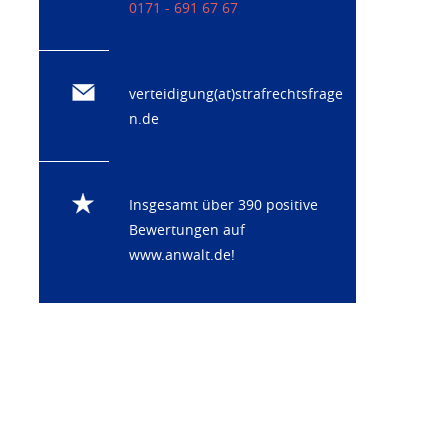
0171 - 691 67 67
verteidigung(at)strafrechtsfrage
n.de
Insgesamt über 390 positive
Bewertungen auf
www.anwalt.de
!