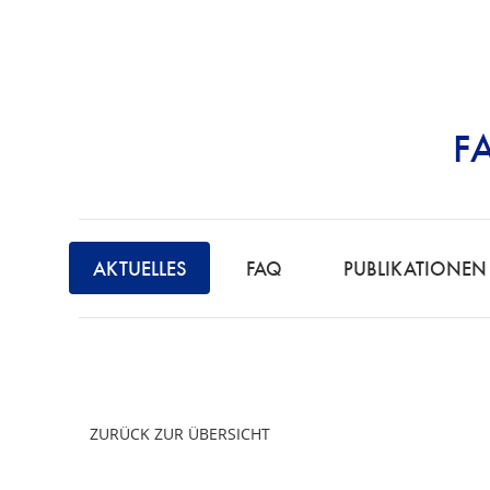
F
STRAFRECHT | 
F
A
AKTUELLES
FAQ
PUBLIKATIONEN
C
H
A
N
W
ZURÜCK ZUR ÜBERSICHT
A
L