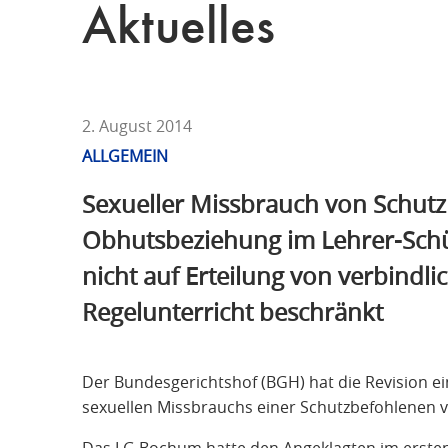
T
Aktuelles
F
Ü
R
S
T
2. August 2014
R
ALLGEMEIN
A
Sexueller Missbrauch von Schut
F
R
Obhutsbeziehung im Lehrer-Schü
E
nicht auf Erteilung von verbindl
C
H
Regelunterricht beschränkt
T
Der Bundesgerichtshof (BGH) hat die Revision e
sexuellen Missbrauchs einer Schutzbefohlenen 
Das LG Bochum hatte den Angeklagten im erste