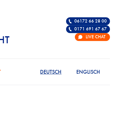
06172 66 28 00
0171 691 67 67
LIVE CHAT
HT
R DIE VERTEIDIGU
T
DEUTSCH
ENGLISCH