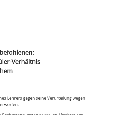
zbefohlenen:
ler-Verhältnis
ichem
ines Lehrers gegen seine Verurteilung wegen
verworfen.
n Rechtsgang wegen sexuellen Missbrauchs