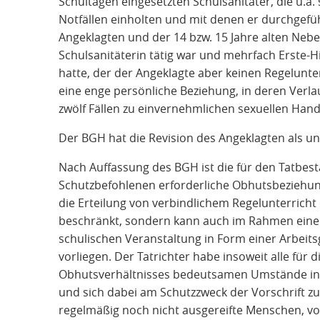
Schultagen eingesetzten Schulsanitäter, die u.a
Notfällen einholten und mit denen er durchgefü
Angeklagten und der 14 bzw. 15 Jahre alten Nebe
Schulsanitäterin tätig war und mehrfach Erste-H
hatte, der der Angeklagte aber keinen Regelunterr
eine enge persönliche Beziehung, in deren Verla
zwölf Fällen zu einvernehmlichen sexuellen Han
Der BGH hat die Revision des Angeklagten als u
Nach Auffassung des BGH ist die für den Tatbes
Schutzbefohlenen erforderliche Obhutsbeziehung 
die Erteilung von verbindlichem Regelunterricht
beschränkt, sondern kann auch im Rahmen einer
schulischen Veranstaltung in Form einer Arbeits
vorliegen. Der Tatrichter habe insoweit alle für
Obhutsverhältnisses bedeutsamen Umstände in 
und sich dabei am Schutzzweck der Vorschrift zu
regelmäßig noch nicht ausgereifte Menschen, vo