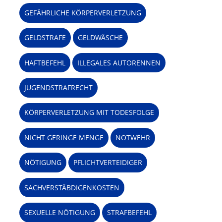
GEFÄHRLICHE KÖRPERVERLETZUNG
GELDSTRAFE
GELDWÄSCHE
HAFTBEFEHL
ILLEGALES AUTORENNEN
JUGENDSTRAFRECHT
KÖRPERVERLETZUNG MIT TODESFOLGE
NICHT GERINGE MENGE
NOTWEHR
NÖTIGUNG
PFLICHTVERTEIDIGER
SACHVERSTÄBDIGENKOSTEN
SEXUELLE NÖTIGUNG
STRAFBEFEHL