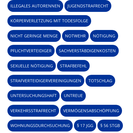
ILLEGALES AUTORENNEN
JUGENDSTRAFRECHT
KÖRPERVERLETZUNG MIT TODESFOLGE
NICHT GERINGE MENGE
NOTWEHR
NÖTIGUNG
PFLICHTVERTEIDIGER
SACHVERSTÄBDIGENKOSTEN
SEXUELLE NÖTIGUNG
STRAFBEFEHL
STRAFVERTEIDIGERVEREINIGUNGEN
TOTSCHLAG
UNTERSUCHUNGSHAFT
UNTREUE
VERKEHRSSTRAFRECHT
VERMÖGENSABSCHÖPFUNG
WOHNUNGSDURCHSUCHUNG
§ 17 JGG
§ 56 STGB