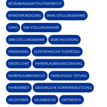
BETÄUBUNGSMITTELSTRAFRECHT
BEWEISWÜRDIGUNG
BRAK-STELLUNGNAHME
CANG
DAV STELLUNGNAHME
DRB-STELLUNGNAHME
DURCHSUCHUNG
EINZIEHUNG
ELEKTRONISCHE FUSSFESSEL
ENCRO CHAT
FAHRERLAUBNISENTZIEHUNG
FAHRERLAUBNISRECHT
FAHRLÄSSIGE TÖTUNG
FAHRVERBOT
GEFÄHRLICHE KÖRPERVERLETZUNG
GELDSTRAFE
GELDWÄSCHE
HAFTBEFEHL