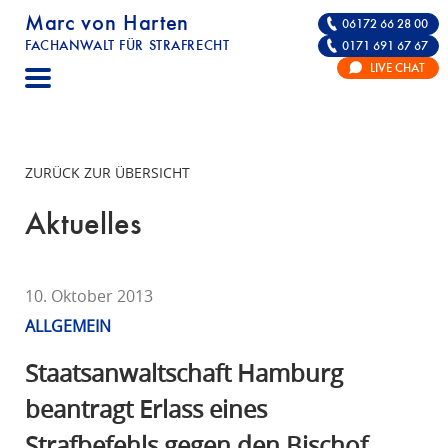
Marc von Harten
06172 66 28 00
FACHANWALT FÜR STRAFRECHT
0171 691 67 67
STRAFRECHT | RECHTSANWALT FÜR DIE VE
LIVE CHAT
F
A
C
H
ZURÜCK ZUR ÜBERSICHT
A
N
Aktuelles
W
A
L
10. Oktober 2013
T
ALLGEMEIN
F
Ü
Staatsanwaltschaft Hamburg
R
beantragt Erlass eines
S
Strafbefehls gegen den Bischof
T