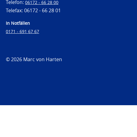
Telefon:
06172 - 66 28 00
Telefax: 06172 - 66 28 01
In Notfällen
0171 - 691 67 67
© 2026 Marc von Harten
https://www.strafrechtsfragen.de
https://www.strafrechtsfragen.de/wp-
content/themes/toolbox